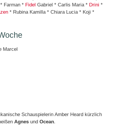
* Farman *
Fidel
Gabriel * Carlis Maria *
Drini
*
zen
* Rubina Kamilla * Chiara Lucia * Koji *
 Woche
e Marcel
ikanische Schauspielerin Amber Heard kürzlich
 heißen
Agnes
und
Ocean
.