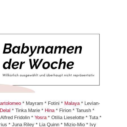
artolomeo
* Mayram * Fotini *
Malaya
* Levian-
Delal
* Tinka Marie *
Hina
* Firion * Tanush *
Alfred Fridolin *
Yosra
* Otilia Lieselotte * Tuta *
us * Juna Riley * Lia Quinn * Mizio-Mio * Ivy