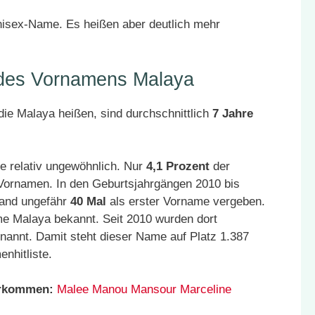
nisex-Name. Es heißen aber deutlich mehr
r des Vornamens Malaya
ie Malaya heißen, sind durchschnittlich
7 Jahre
e relativ ungewöhnlich. Nur
4,1 Prozent
der
 Vornamen. In den Geburtsjahrgängen 2010 bis
land ungefähr
40 Mal
als erster Vorname vergeben.
me Malaya bekannt. Seit 2010 wurden dort
nannt. Damit steht dieser Name auf Platz 1.387
nhitliste.
orkommen:
Malee
Manou
Mansour
Marceline