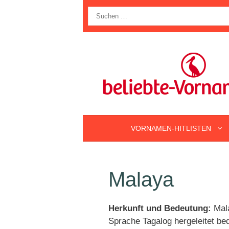
Zum
Suche
Inhalt
nach:
springen
VORNAMEN-HITLISTEN
Malaya
Herkunft und Bedeutung:
Mala
Sprache Tagalog hergeleitet be