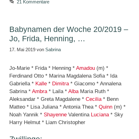
21 Kommentare
Babynamen der Woche 20/2019 –
Jo, Frida, Henning, …
17. Mai 2019
von
Sabrina
Jo-Marie * Frida * Henning *
Amadou
(m) *
Ferdinand Otto * Marina Magdalena Sofia * Ida
Gabriella *
Kalle
*
Dimitra
* Giacomo * Annalena
Sabrina *
Ambra
* Laila *
Alba
Maria Ruth *
Aleksandar * Greta Magdalene *
Cecilia
* Benn
Matteo * Lisa Juliana * Antonia Thea *
Quinn
(m) *
Noah Yannik *
Shayenne
Valentina
Luciana
* Sky
Harry Helmut * Liam Christopher
Zwillinge: