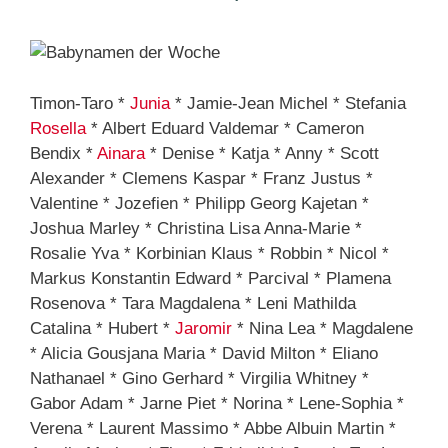
Timon-Taro *
Junia
* Jamie-Jean Michel * Stefania
Rosella
* Albert Eduard Valdemar * Cameron
Bendix *
Ainara
* Denise * Katja * Anny * Scott
Alexander * Clemens Kaspar * Franz Justus *
Valentine * Jozefien * Philipp Georg Kajetan *
Joshua Marley * Christina Lisa Anna-Marie *
Rosalie Yva * Korbinian Klaus * Robbin * Nicol *
Markus Konstantin Edward * Parcival * Plamena
Rosenova * Tara Magdalena * Leni Mathilda
Catalina * Hubert *
Jaromir
* Nina Lea * Magdalene
* Alicia Gousjana Maria * David Milton * Eliano
Nathanael * Gino Gerhard * Virgilia Whitney *
Gabor Adam * Jarne Piet * Norina * Lene-Sophia *
Verena * Laurent Massimo * Abbe Albuin Martin *