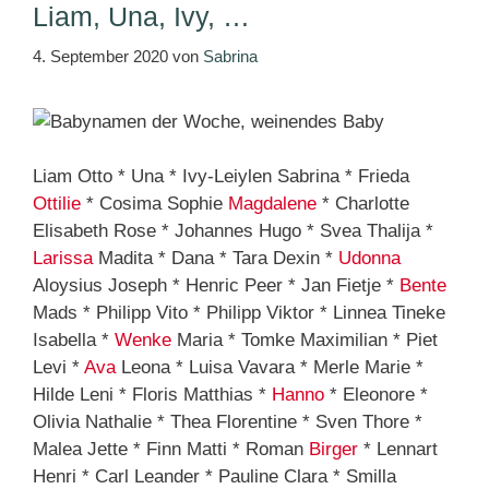
Liam, Una, Ivy, …
4. September 2020
von
Sabrina
Liam Otto * Una * Ivy-Leiylen Sabrina * Frieda
Ottilie
* Cosima Sophie
Magdalene
* Charlotte
Elisabeth Rose * Johannes Hugo * Svea Thalija *
Larissa
Madita * Dana * Tara Dexin *
Udonna
Aloysius Joseph * Henric Peer * Jan Fietje *
Bente
Mads * Philipp Vito * Philipp Viktor * Linnea Tineke
Isabella *
Wenke
Maria * Tomke Maximilian * Piet
Levi *
Ava
Leona * Luisa Vavara * Merle Marie *
Hilde Leni * Floris Matthias *
Hanno
* Eleonore *
Olivia Nathalie * Thea Florentine * Sven Thore *
Malea Jette * Finn Matti * Roman
Birger
* Lennart
Henri * Carl Leander * Pauline Clara * Smilla