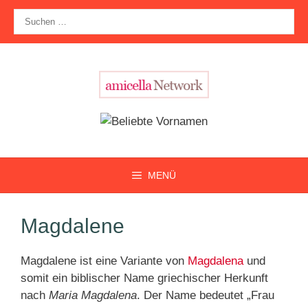
Zum
Suche
Inhalt
nach:
springen
MENÜ
Magdalene
Magdalene ist eine Variante von
Magdalena
und
somit ein biblischer Name griechischer Herkunft
nach
Maria Magdalena
. Der Name bedeutet „Frau