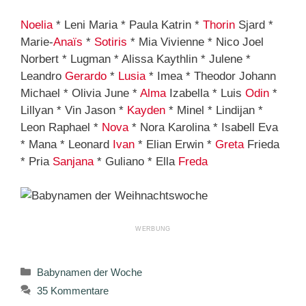
Noelia
* Leni Maria * Paula Katrin *
Thorin
Sjard *
Marie-
Anaïs
*
Sotiris
* Mia Vivienne * Nico Joel
Norbert * Lugman * Alissa Kaythlin * Julene *
Leandro
Gerardo
*
Lusia
* Imea * Theodor Johann
Michael * Olivia June *
Alma
Izabella * Luis
Odin
*
Lillyan * Vin Jason *
Kayden
* Minel * Lindijan *
Leon Raphael *
Nova
* Nora Karolina * Isabell Eva
* Mana * Leonard
Ivan
* Elian Erwin *
Greta
Frieda
* Pria
Sanjana
* Guliano * Ella
Freda
Kategorien
Babynamen der Woche
35 Kommentare