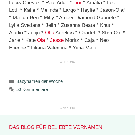
Louis Chester * Paul Adolf *
Lior
* Amália * Leo
Lotfi * Katie * Melinda * Largo * Haylie * Jason-Olaf
* Marlon-Ben * Milly * Amber Diamond Gabriele *
Lylia Svetlana * Jelin * Zusanna Beata * Knut *
Aladin * Jolijn *
Otis
Aurelius * Charlett * Sten Ole *
Jarle * Kate
Ola
*
Jesse
Moritz * Caja * Neo
Etienne * Liliana Valentina * Yuna Malu
Kategorien
Babynamen der Woche
59 Kommentare
DAS BLOG FÜR BELIEBTE VORNAMEN