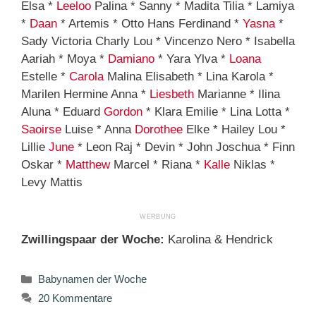
Elsa *
Leeloo
Palina * Sanny * Madita Tilia * Lamiya
*
Daan
* Artemis * Otto Hans Ferdinand *
Yasna
*
Sady Victoria Charly Lou * Vincenzo Nero * Isabella
Aariah * Moya *
Damiano
* Yara Ylva *
Loana
Estelle *
Carola
Malina Elisabeth * Lina Karola *
Marilen Hermine Anna *
Liesbeth
Marianne * Ilina
Aluna * Eduard
Gordon
* Klara Emilie * Lina Lotta *
Saoirse
Luise * Anna
Dorothee
Elke * Hailey Lou *
Lillie
June
* Leon Raj * Devin * John Joschua * Finn
Oskar *
Matthew
Marcel * Riana *
Kalle
Niklas *
Levy Mattis
Zwillingspaar der Woche:
Karolina & Hendrick
Kategorien
Babynamen der Woche
20 Kommentare