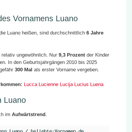
r des Vornamens Luano
ie Luano heißen, sind durchschnittlich
6 Jahre
 relativ ungewöhnlich. Nur
9,3 Prozent
der Kinder
en. In den Geburtsjahrgängen 2010 bis 2025
ngefähr
300 Mal
als erster Vorname vergeben.
orkommen:
Lucca
Lucienne
Lucija
Lucius
Luena
n Luano
ch im
Aufwärtstrend
.