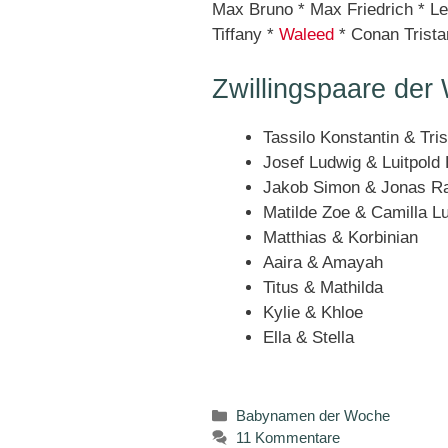
Max Bruno * Max Friedrich * L
Tiffany *
Waleed
* Conan Trista
Zwillingspaare der
Tassilo Konstantin & Tri
Josef Ludwig & Luitpold 
Jakob Simon & Jonas Ra
Matilde Zoe & Camilla L
Matthias & Korbinian
Aaira & Amayah
Titus & Mathilda
Kylie & Khloe
Ella & Stella
Kategorien
Babynamen der Woche
11 Kommentare