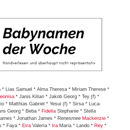
 * Lias Samuel * Alma Theresa * Miriam Therese *
eonisa
* Janis Kilian * Jakob Georg * Tey (f) *
o * Matthias Gabriel * Yesui (f) * Sirsa * Luca-
Hans Georg * Beba *
Fidelia
Stephanie * Stella
o James * Jonathan James * Renesmee
Mackenzie
*
s * Faya *
Eira
Valeria *
Ira
Maria * Lando *
Rey
*