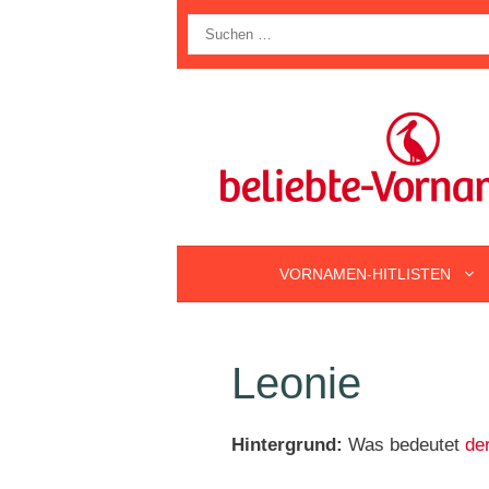
Zum
Suche
Inhalt
nach:
springen
VORNAMEN-HITLISTEN
Leonie
Hintergrund:
Was bedeutet
de