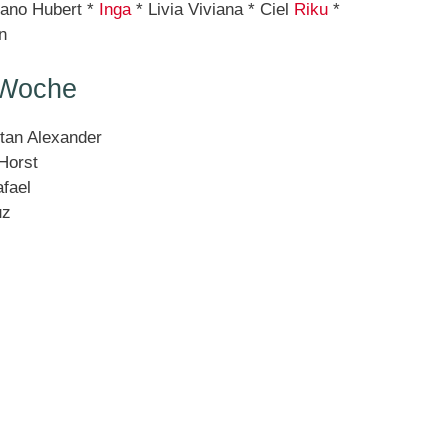
eano Hubert *
Inga
* Livia Viviana * Ciel
Riku
*
n
 Woche
stan Alexander
Horst
fael
uz