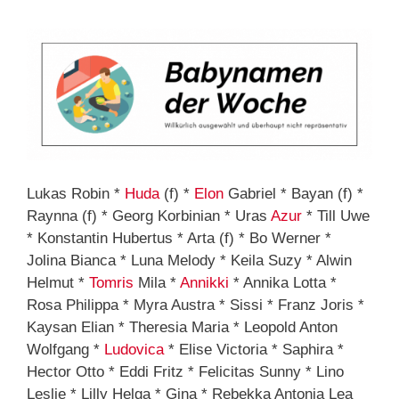
Lukas Robin *
Huda
(f) *
Elon
Gabriel * Bayan (f) *
Raynna (f) * Georg Korbinian * Uras
Azur
* Till Uwe
* Konstantin Hubertus * Arta (f) * Bo Werner *
Jolina Bianca * Luna Melody * Keila Suzy * Alwin
Helmut *
Tomris
Mila *
Annikki
* Annika Lotta *
Rosa Philippa * Myra Austra * Sissi * Franz Joris *
Kaysan Elian * Theresia Maria * Leopold Anton
Wolfgang *
Ludovica
* Elise Victoria * Saphira *
Hector Otto * Eddi Fritz * Felicitas Sunny * Lino
Leslie * Lilly Helga * Gina * Rebekka Antonia Lea