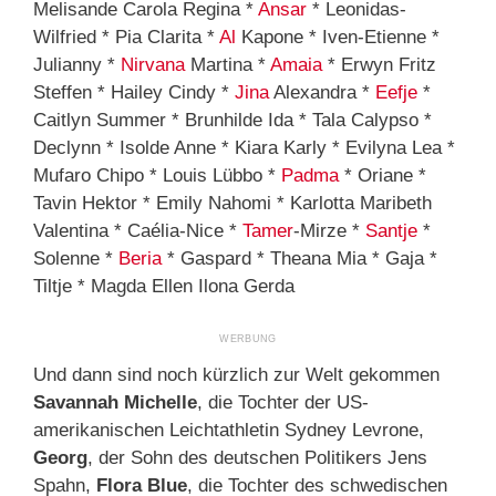
Melisande Carola Regina *
Ansar
* Leonidas-
Wilfried * Pia Clarita *
Al
Kapone * Iven-Etienne *
Julianny *
Nirvana
Martina *
Amaia
* Erwyn Fritz
Steffen * Hailey Cindy *
Jina
Alexandra *
Eefje
*
Caitlyn Summer * Brunhilde Ida * Tala Calypso *
Declynn * Isolde Anne * Kiara Karly * Evilyna Lea *
Mufaro Chipo * Louis Lübbo *
Padma
* Oriane *
Tavin Hektor * Emily Nahomi * Karlotta Maribeth
Valentina * Caélia-Nice *
Tamer
-Mirze *
Santje
*
Solenne *
Beria
* Gaspard * Theana Mia * Gaja *
Tiltje * Magda Ellen Ilona Gerda
Und dann sind noch kürzlich zur Welt gekommen
Savannah Michelle
, die Tochter der US-
amerikanischen Leichtathletin Sydney Levrone,
Georg
,
der Sohn
des deutschen Politikers
Jens
Spahn,
Flora Blue
,
die Tochter
des schwedischen