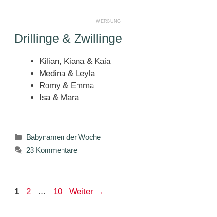
Drillinge & Zwillinge
Kilian, Kiana & Kaia
Medina & Leyla
Romy & Emma
Isa & Mara
Kategorien
Babynamen der Woche
28 Kommentare
Seite
Seite
Seite
1
2
…
10
Weiter
→