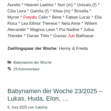
Aurelio * Heaven Laetitia * Nuri (m) * Unisatu (f) *
Cilia Liora * Gamila (f) * Khoa (m) * Brisella *
Myron *
Freydis
Celin * Bene * Fabian Lucas * Ella
Rosa * Lea Ellinor Therese * Nela Amie * Willem
Alexander * Magnus Leon * Pia Nadine * Julius
Theodor * Darian Thilo * Gustav
Juri
Balthasar
Zwillingspaar der Woche:
Henny & Frieda
Kategorien
Babynamen der Woche
29 Kommentare
Babynamen der Woche 23/2025 –
Lukas, Huda, Elon, …
6. Juni 2025
von
Sabrina