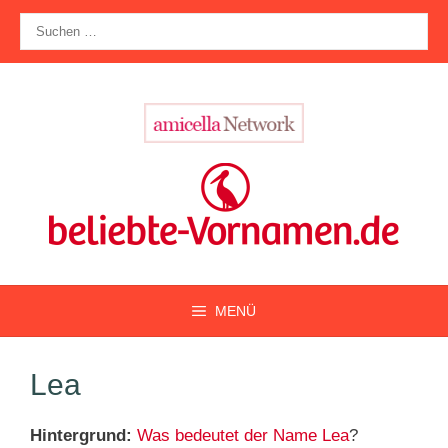
Zum
Suche
Inhalt
nach:
springen
MENÜ
Lea
Hintergrund:
Was bedeutet der Name Lea
?