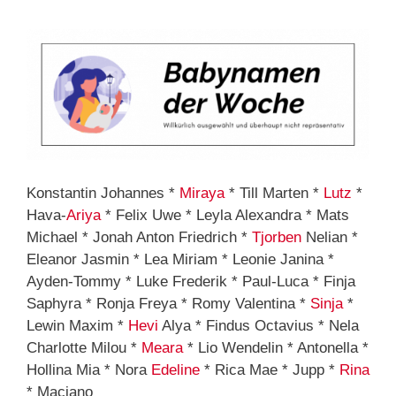
Konstantin Johannes *
Miraya
* Till Marten *
Lutz
*
Hava-
Ariya
* Felix Uwe * Leyla Alexandra * Mats
Michael * Jonah Anton Friedrich *
Tjorben
Nelian *
Eleanor Jasmin * Lea Miriam * Leonie Janina *
Ayden-Tommy * Luke Frederik * Paul-Luca * Finja
Saphyra * Ronja Freya * Romy Valentina *
Sinja
*
Lewin Maxim *
Hevi
Alya * Findus Octavius * Nela
Charlotte Milou *
Meara
* Lio Wendelin * Antonella *
Hollina Mia * Nora
Edeline
* Rica Mae * Jupp *
Rina
* Maciano