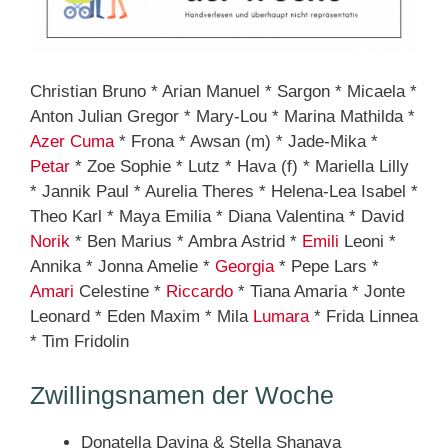
Christian Bruno * Arian Manuel * Sargon * Micaela *
Anton Julian Gregor * Mary-Lou * Marina Mathilda *
Azer
Cuma
* Frona * Awsan (m) * Jade-Mika *
Petar
* Zoe Sophie * Lutz * Hava (f) * Mariella Lilly
* Jannik Paul * Aurelia Theres * Helena-Lea Isabel *
Theo Karl * Maya Emilia * Diana Valentina * David
Norik
* Ben Marius * Ambra Astrid *
Emili
Leoni *
Annika * Jonna Amelie *
Georgia
* Pepe Lars *
Amari
Celestine *
Riccardo
* Tiana Amaria * Jonte
Leonard * Eden Maxim * Mila
Lumara
* Frida Linnea
* Tim Fridolin
Zwillingsnamen der Woche
Donatella Davina & Stella Shanaya