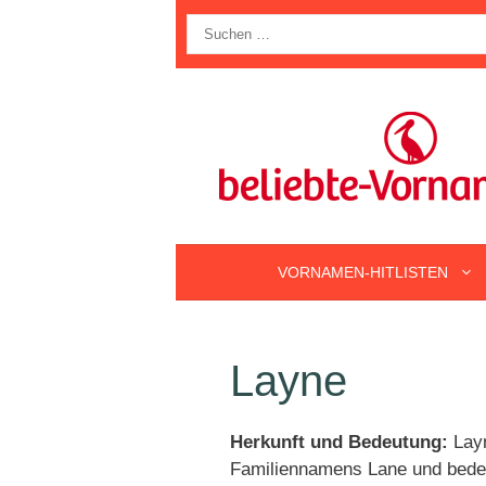
Zum
Suche
Inhalt
nach:
springen
VORNAMEN-HITLISTEN
Layne
Herkunft und Bedeutung:
Layn
Familiennamens Lane und bedeu