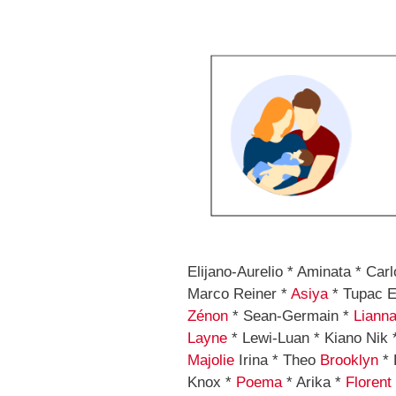
Elijano-Aurelio * Aminata * Car
Marco Reiner *
Asiya
* Tupac E
Zénon
* Sean-Germain *
Liann
Layne
* Lewi-Luan * Kiano Nik 
Majolie
Irina * Theo
Brooklyn
* 
Knox *
Poema
* Arika *
Florent