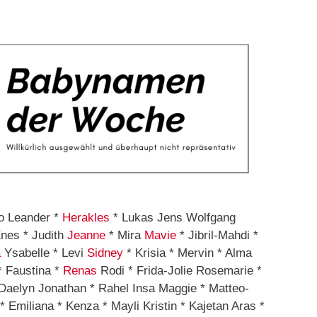
lo Leander *
Herakles
* Lukas Jens Wolfgang
nes * Judith
Jeanne
* Mira
Mavie
* Jibril-Mahdi *
a
Ysabelle * Levi
Sidney
* Krisia * Mervin * Alma
* Faustina *
Renas
Rodi * Frida-Jolie Rosemarie *
Daelyn Jonathan * Rahel Insa Maggie * Matteo-
* Emiliana * Kenza * Mayli Kristin * Kajetan Aras *