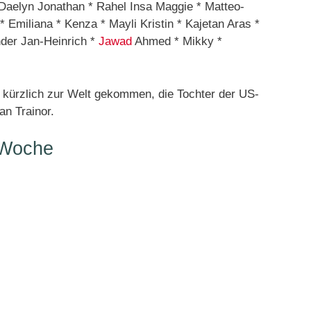
Daelyn Jonathan * Rahel Insa Maggie * Matteo-
* Emiliana * Kenza * Mayli Kristin * Kajetan Aras *
nder Jan-Heinrich *
Jawad
Ahmed * Mikky *
kürzlich zur Welt gekommen, die Tochter der US-
n Trainor.
 Woche