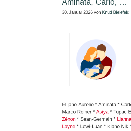
Aminata, Carlo, …
30. Januar 2026
von
Knud Bielefeld
Elijano-Aurelio * Aminata * Car
Marco Reiner *
Asiya
* Tupac E
Zénon
* Sean-Germain *
Liann
Layne
* Lewi-Luan * Kiano Nik 