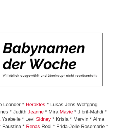
lo Leander *
Herakles
* Lukas Jens Wolfgang
nes * Judith
Jeanne
* Mira
Mavie
* Jibril-Mahdi *
a
Ysabelle * Levi
Sidney
* Krisia * Mervin * Alma
* Faustina *
Renas
Rodi * Frida-Jolie Rosemarie *