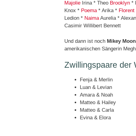
Majolie
Irina * Theo
Brooklyn
* 
Knox *
Poema
* Arika *
Florent
Ledion *
Naima
Aurelia * Alexa
Casimir Willibert Bennett
Und dann ist noch
Mikey Moon
amerikanischen Sängerin Megha
Zwillingspaare der
Fenja & Merlin
Luan & Levian
Amara & Noah
Matteo & Hailey
Matteo & Carla
Evina & Elora