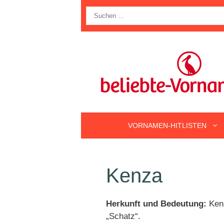
Zum
Suche
Inhalt
nach:
springen
VORNAMEN-HITLISTEN
Kenza
Herkunft und Bedeutung:
Kenz
„Schatz“.