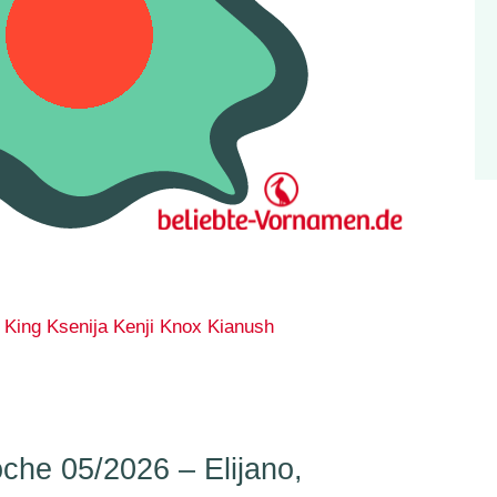
King
Ksenija
Kenji
Knox
Kianush
he 05/2026 – Elijano,