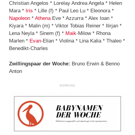
Christian Angelos * Lorelay Andrea Angela * Helen
Mara *
Iris
* Lille (f) * Paul Leo Lu * Eleonora *
Napoleon
*
Athena
Eve * Azzurra * Alex Ioan *
Kiyara * Malin (m) * Viktor Tobias Reiner * Ilirjan *
Lena Neyla * Sinem (f) *
Maik
-Milow * Rhona
Marlen *
Evan
-Elian * Violina * Lina Kalia * Thaleo *
Benedikt-Charles
Zwillingspaar der Woche:
Bruno Erwin & Benno
Anton