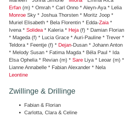
Marleen * Jonna Simone *
Miona
* Emma Rica *
Erfan
(m) * Omrah * Carl Onno * Aleyn-Aya * Lelia
Monroe
Sky * Joshua Thorsten * Moritz Joop *
Muriel Elisabeth * Bela Florentin * Edda-
Zaia
*
Ivena *
Solidea
* Kaleria *
Heja
(f) * Damian Florian
* Mageda (f) * Lucia Grace * Auri-Pauline * Trever *
Teldora * Feentje (f) *
Dejan
-Dusan * Johann Anton
* Melody Susan * Fatima Magda * Béla Paul * Ida
Elsa Ophelia * Revian (m) *
Sare
Liya * Leoar (m) *
Lianne Annabelle * Fabian Alexander * Nela
Leontine
Zwillinge & Drillinge
Fabian & Florian
Carlotta, Clara & Celine