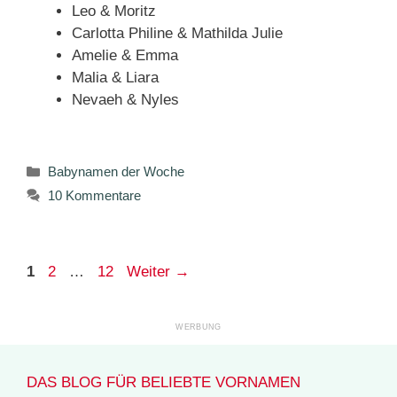
Leo & Moritz
Carlotta Philine & Mathilda Julie
Amelie & Emma
Malia & Liara
Nevaeh & Nyles
Kategorien
Babynamen der Woche
10 Kommentare
Seite
Seite
Seite
1
2
…
12
Weiter
→
DAS BLOG FÜR BELIEBTE VORNAMEN