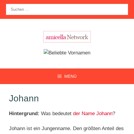
Zum
Suche
Inhalt
nach:
springen
MENÜ
Johann
Hintergrund:
Was bedeutet
der Name Johann
?
Johann ist ein Jungenname. Den größten Anteil des