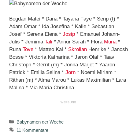
Bogdan Matei * Dana * Tayana Faye * Senp (f) *
Adam Omar * Ida Josefina * Kalle * Sebastian
Josef * Serena Elena *
Josip
* Emanuel Johann-
Julis * Jemima
Tali
* Annur Sarah * Flora
Muna
*
Runa
Tove
* Matteo Kai *
Skrollan
Henrike * Janosh
Bosse * Viktoria Katharina * Jaron Olaf * Taavi
Christoph * Gerrit (m) * Jonna Marjet * Yaaron
Patrick * Emilia Selina *
Jorn
* Noemi Miriam *
Rithan (m) * Alma Marou * Lukas Maximilian * Lara
Malina * Mia Maria Christina
Kategorien
Babynamen der Woche
11 Kommentare