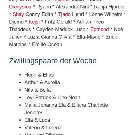
Dionysios
* Ryann * Alexandra-Nini * Ronja Hjördis
*
Shay
Conny Edith *
Tjado
Henri * Lönne Wilhelm *
Djemo *
Kejsi
* Fritz Gerald * Adrian Theo
Thaddeus * Cayden-Maddox Luan *
Edmond
* Noé
Julien * Luzia Gianna Olivia * Ella-Mavie * Erick
Mathias * Emilio Ocean
Zwillingspaare der Woche
Henri & Elias
Arthur & Aurelia
Nila & Bella
Levi Patrick & Lino Noah
Malia Johanna Ela & Eliana Charlotte
Jennifer
Ella & Luca
Valerio & Lorena