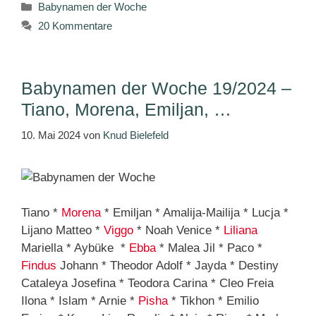
Kategorien
Babynamen der Woche
20 Kommentare
Babynamen der Woche 19/2024 –
Tiano, Morena, Emiljan, …
10. Mai 2024
von
Knud Bielefeld
Tiano *
Morena
* Emiljan * Amalija-Mailija * Lucja *
Lijano Matteo *
Viggo
* Noah Venice *
Liliana
Mariella * Aybüke *
Ebba
* Malea Jil * Paco *
Findus
Johann * Theodor Adolf * Jayda * Destiny
Cataleya Josefina * Teodora Carina * Cleo Freia
Ilona * Islam * Arnie *
Pisha
* Tikhon * Emilio