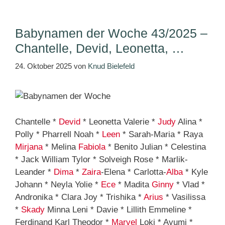
Babynamen der Woche 43/2025 –
Chantelle, Devid, Leonetta, …
24. Oktober 2025
von
Knud Bielefeld
Chantelle *
Devid
* Leonetta Valerie *
Judy
Alina *
Polly * Pharrell Noah *
Leen
* Sarah-Maria * Raya
Mirjana
* Melina
Fabiola
* Benito Julian * Celestina
* Jack William Tylor * Solveigh Rose * Marlik-
Leander *
Dima
*
Zaira
-Elena * Carlotta-
Alba
* Kyle
Johann * Neyla Yolie *
Ece
* Madita
Ginny
* Vlad *
Andronika * Clara Joy * Trishika *
Arius
* Vasilissa
*
Skady
Minna Leni * Davie * Lillith Emmeline *
Ferdinand Karl Theodor *
Marvel
Loki * Ayumi *