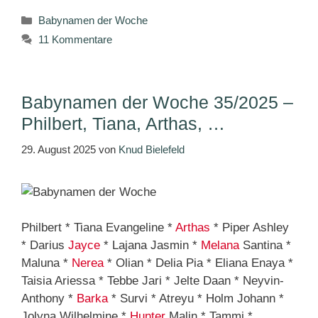
Kategorien
Babynamen der Woche
11 Kommentare
Babynamen der Woche 35/2025 –
Philbert, Tiana, Arthas, …
29. August 2025
von
Knud Bielefeld
Philbert * Tiana Evangeline *
Arthas
* Piper Ashley
* Darius
Jayce
* Lajana Jasmin *
Melana
Santina *
Maluna *
Nerea
* Olian * Delia Pia * Eliana Enaya *
Taisia Ariessa * Tebbe Jari * Jelte Daan * Neyvin-
Anthony *
Barka
* Survi * Atreyu * Holm Johann *
Jolyna Wilhelmine *
Hunter
Malin * Tammi *