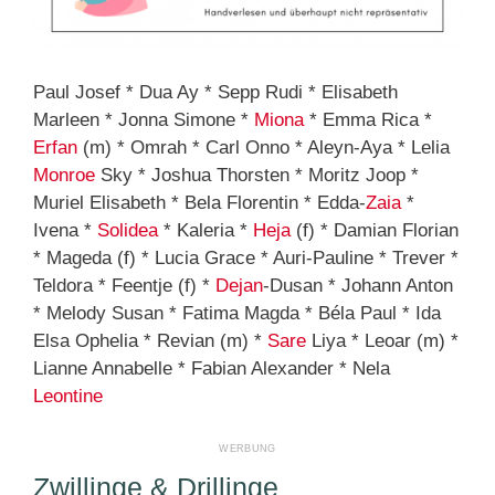
Paul Josef * Dua Ay * Sepp Rudi * Elisabeth
Marleen * Jonna Simone *
Miona
* Emma Rica *
Erfan
(m) * Omrah * Carl Onno * Aleyn-Aya * Lelia
Monroe
Sky * Joshua Thorsten * Moritz Joop *
Muriel Elisabeth * Bela Florentin * Edda-
Zaia
*
Ivena *
Solidea
* Kaleria *
Heja
(f) * Damian Florian
* Mageda (f) * Lucia Grace * Auri-Pauline * Trever *
Teldora * Feentje (f) *
Dejan
-Dusan * Johann Anton
* Melody Susan * Fatima Magda * Béla Paul * Ida
Elsa Ophelia * Revian (m) *
Sare
Liya * Leoar (m) *
Lianne Annabelle * Fabian Alexander * Nela
Leontine
Zwillinge & Drillinge