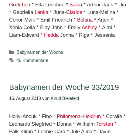
Gretchen
* Ella Leontine *
Ivana
* Arthur Jack * Dia
* Gabriella
Lenka
* Juna-
Clarice
* Luna-Melina *
Conor Maik * Emil Friedrich *
Belana
* Arjen *
Xenia Celia * Elay John * Emily
Ashley
* Aimi *
Liam-Edward *
Hedda
Jonna * Riga * Jessenia
Kategorien
Babynamen der Woche
46 Kommentare
Babynamen der Woche 33/2019
16. August 2019
von
Knud Bielefeld
Holly-Anouk * Fino *
Philomena
–
Heidrun
* Coralie *
Leonardo Siegfried * Donna * Wilhelm
Torsten
*
Falk Kilian * Leonie Cara * Jule Alina * Davin