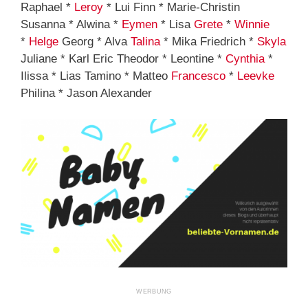
Raphael *
Leroy
* Lui Finn * Marie-Christin
Susanna * Alwina *
Eymen
* Lisa
Grete
*
Winnie
*
Helge
Georg * Alva
Talina
* Mika Friedrich *
Skyla
Juliane * Karl Eric Theodor * Leontine *
Cynthia
*
Ilissa * Lias Tamino * Matteo
Francesco
*
Leevke
Philina * Jason Alexander