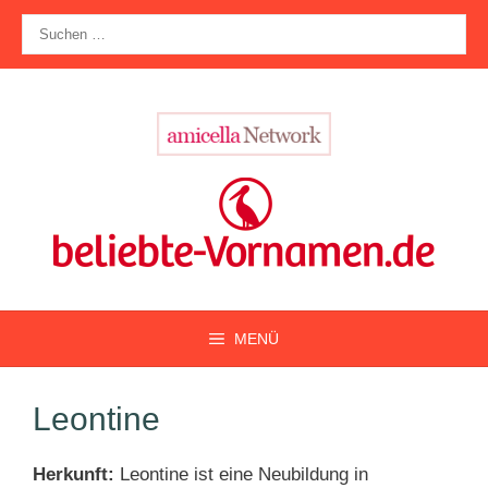
Zum
Suche
Inhalt
nach:
springen
MENÜ
Leontine
Herkunft:
Leontine ist eine Neubildung in