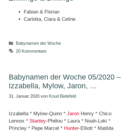
Fabian & Florian
Carlotta, Clara & Celine
Kategorien
Babynamen der Woche
20 Kommentare
Babynamen der Woche 05/2020 –
Izzabella, Mylow, Jaron, …
31. Januar 2020
von
Knud Bielefeld
Izzabella * Mylow-Quinn *
Jaron
Henry * Chico
Lennox *
Stanley
-Phélou * Laura * Noah-Loki *
Princley * Pepe Marcel *
Hunter
-Elliott * Matilda