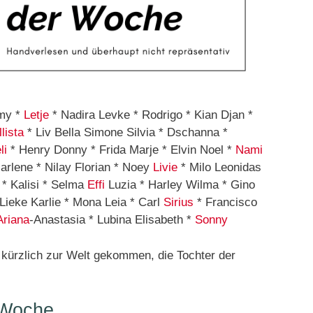
my *
Letje
* Nadira Levke * Rodrigo * Kian Djan *
lista
* Liv Bella Simone Silvia * Dschanna *
li
* Henry Donny * Frida Marje * Elvin Noel *
Nami
Marlene * Nilay Florian * Noey
Livie
* Milo Leonidas
* Kalisi * Selma
Effi
Luzia * Harley Wilma * Gino
Lieke Karlie * Mona Leia * Carl
Sirius
* Francisco
Ariana
-Anastasia * Lubina Elisabeth *
Sonny
kürzlich zur Welt gekommen, die Tochter der
 Woche