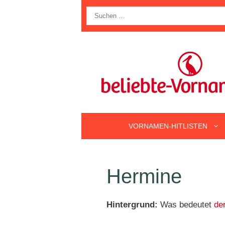
Zum
Suche
Inhalt
nach:
springen
VORNAMEN-HITLISTEN
Hermine
Hintergrund:
Was bedeutet
de