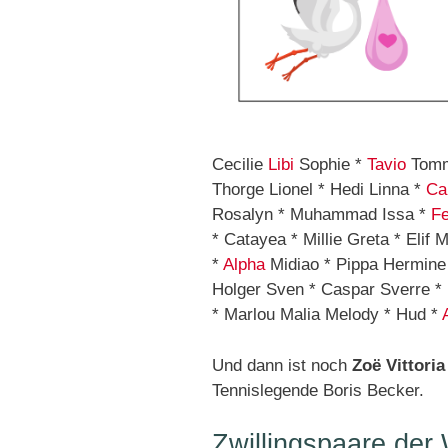
Cecilie
Libi
Sophie *
Tavio
Tom
Thorge Lionel * Hedi Linna *
Cal
Rosalyn * Muhammad Issa *
Fe
* Catayea * Millie Greta * Elif 
*
Alpha
Midiao * Pippa Hermine 
Holger Sven * Caspar Sverre * 
* Marlou Malia Melody * Hud *
Und dann ist noch
Zoë Vittoria
Tennislegende Boris Becker.
Zwillingspaare der