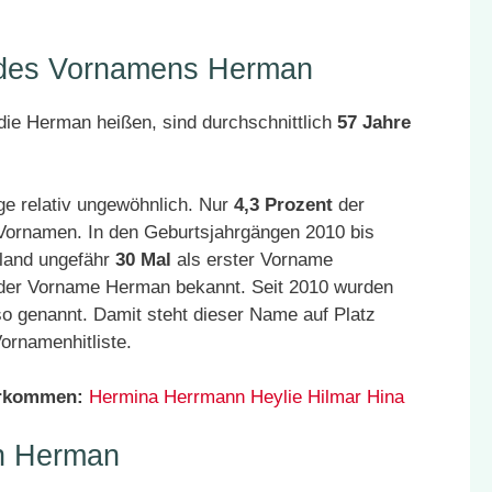
r des Vornamens Herman
die Herman heißen, sind durchschnittlich
57 Jahre
e relativ ungewöhnlich. Nur
4,3 Prozent
der
 Vornamen. In den Geburtsjahrgängen 2010 bis
land ungefähr
30 Mal
als erster Vorname
 der Vorname Herman bekannt. Seit 2010 wurden
o genannt. Damit steht dieser Name auf Platz
ornamenhitliste.
orkommen:
Hermina
Herrmann
Heylie
Hilmar
Hina
n Herman