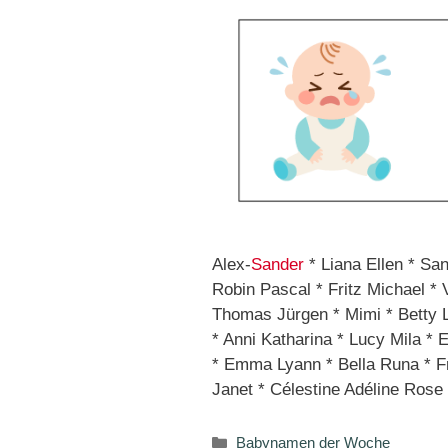
Alex-
Sander
* Liana Ellen * Sa
Robin Pascal * Fritz Michael * 
Thomas Jürgen * Mimi * Betty L
* Anni Katharina * Lucy Mila * 
* Emma Lyann * Bella Runa * Fr
Janet * Célestine Adéline Rose
Kategorien
Babynamen der Woche