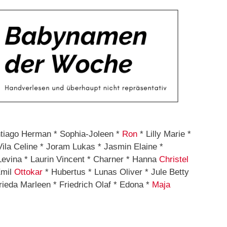
ntiago Herman * Sophia-Joleen *
Ron
* Lilly Marie *
Vila Celine * Joram Lukas * Jasmin Elaine *
evina * Laurin Vincent * Charner * Hanna
Christel
Emil
Ottokar
* Hubertus * Lunas Oliver * Jule Betty
ieda Marleen * Friedrich Olaf * Edona *
Maja