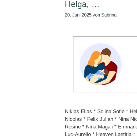
Helga, …
20. Juni 2025
von
Sabrina
Niklas Elias * Selina Sofie * He
Nicolas * Felix Julian * Nina N
Rosine * Nina Magali * Emmanue
Luc-Aurelio * Heaven Laetitia * N