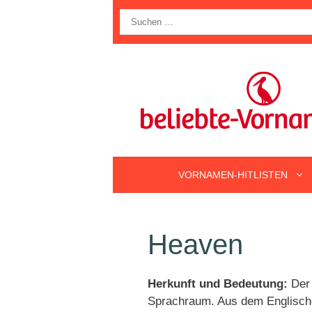
Zum
Suche
Inhalt
nach:
springen
VORNAMEN-HITLISTEN
Heaven
Herkunft und Bedeutung:
Der 
Sprachraum. Aus dem Englisch