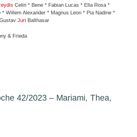
reydis
Celin * Bene * Fabian Lucas * Ella Rosa *
e * Willem Alexander * Magnus Leon * Pia Nadine *
* Gustav
Juri
Balthasar
ny & Frieda
he 42/2023 – Mariami, Thea,