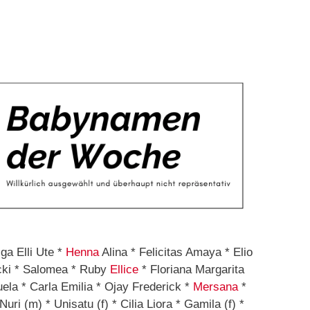
lga Elli Ute *
Henna
Alina * Felicitas Amaya * Elio
icki * Salomea * Ruby
Ellice
* Floriana Margarita
la * Carla Emilia * Ojay Frederick *
Mersana
*
uri (m) * Unisatu (f) * Cilia Liora * Gamila (f) *