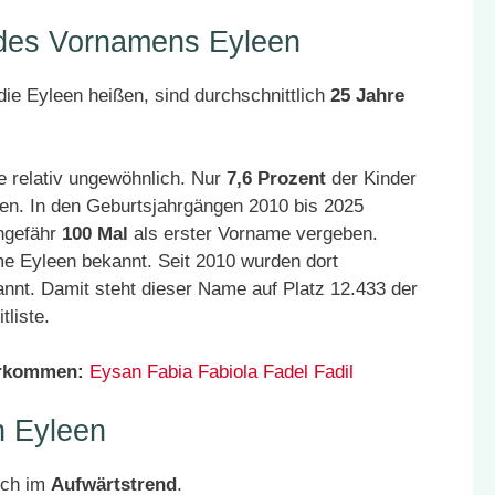
 des Vornamens Eyleen
ie Eyleen heißen, sind durchschnittlich
25 Jahre
e relativ ungewöhnlich. Nur
7,6 Prozent
der Kinder
en. In den Geburtsjahrgängen 2010 bis 2025
ngefähr
100 Mal
als erster Vorname vergeben.
e Eyleen bekannt. Seit 2010 wurden dort
nnt. Damit steht dieser Name auf Platz 12.433 der
liste.
orkommen:
Eysan
Fabia
Fabiola
Fadel
Fadil
 Eyleen
ich im
Aufwärtstrend
.