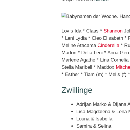
Lovis Ida * Claas *
Shannon
Joh
* Leni Lydia * Cleo Elisabeth *
Meline Atacama
Cinderella
* Ru
Marlon * Delia Leni * Anna Ge
Marlene Agathe * Lina Cornelia
Stella Maribell * Maddox
Mitche
* Esther * Tiam (m) * Melis (f) 
Zwillinge
Adrijan Marko & Dijana 
Lisa Magdalena & Lena 
Louna & Isabella
Samira & Selina