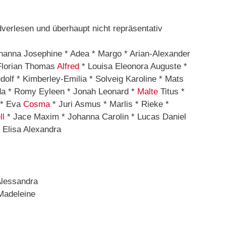
anna Josephine * Adea * Margo * Arian-Alexander
 Florian Thomas
Alfred
* Louisa Eleonora Auguste *
dolf * Kimberley-Emilia * Solveig Karoline * Mats
rda * Romy Eyleen * Jonah Leonard *
Malte
Titus *
 * Eva
Cosma
* Juri Asmus * Marlis * Rieke *
ll
* Jace Maxim * Johanna Carolin * Lucas Daniel
* Elisa Alexandra
Alessandra
Madeleine