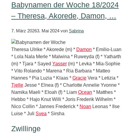
Babynamen der Woche 18/2024
– Theresa, Akorede, Damon, …
7. März 2026
3. Mai 2024
von
Sabrina
Theresa Ulrike * Akorede (m) *
Damon
* Emilio-Luan
* Lola Nala Merle * Malwina * Ruweyda (f) * Yatharth
(m) * Tjara * Sayed
Yasser
(m) * Levka * Mia-Sophie
* Vito Rolando * Marena * Ria Barbara * Matteo
Hannes * Pia Luzia * Klaas *
Gracie
Vera * Letizia *
Tjelle
Jesse * Elnea (f) * Charlotte Annelie Yvonne *
Namika Maeli * Eloah (f) * Liam
Ocean
* Matthes *
Hebbo * Hajo Knut Willi * Joris Frederik Wilhelm *
Nico Collin * Jannes Frederick *
Noan
Leonas * Ilse
Luise * Juli
Svea
* Sirsha
Zwillinge