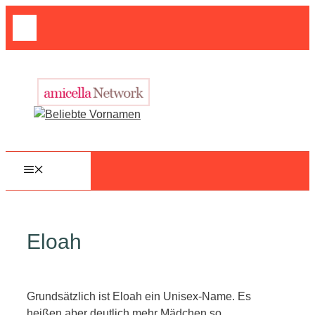
Zum
Suche
Inhalt
nach:
springen
MENÜ
Eloah
Grundsätzlich ist Eloah ein Unisex-Name. Es
heißen aber deutlich mehr Mädchen so.