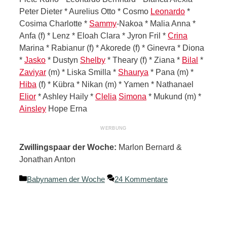
Peter Dieter * Aurelius Otto * Cosmo
Leonardo
*
Cosima Charlotte *
Sammy
-Nakoa * Malia Anna *
Anfa (f) * Lenz * Eloah Clara * Jyron Fril *
Crina
Marina * Rabianur (f) * Akorede (f) * Ginevra * Diona
*
Jasko
* Dustyn
Shelby
* Theary (f) * Ziana *
Bilal
*
Zaviyar
(m) * Liska Smilla *
Shaurya
* Pana (m) *
Hiba
(f) * Kübra * Nikan (m) * Yamen * Nathanael
Elior
* Ashley Haily *
Clelia
Simona
* Mukund (m) *
Ainsley
Hope Erna
Zwillingspaar der Woche:
Marlon Bernard &
Jonathan Anton
Kategorien
Babynamen der Woche
24 Kommentare