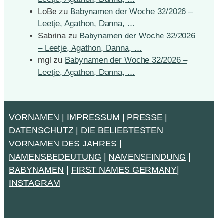
LoBe
zu
Babynamen der Woche 32/2026 –
Leetje, Agathon, Danna, …
Sabrina
zu
Babynamen der Woche 32/2026
– Leetje, Agathon, Danna, …
mgl
zu
Babynamen der Woche 32/2026 –
Leetje, Agathon, Danna, …
VORNAMEN
|
IMPRESSUM
|
PRESSE
|
DATENSCHUTZ
|
DIE BELIEBTESTEN
VORNAMEN DES JAHRES
|
NAMENSBEDEUTUNG
|
NAMENSFINDUNG
|
BABYNAMEN
|
FIRST NAMES GERMANY
|
INSTAGRAM