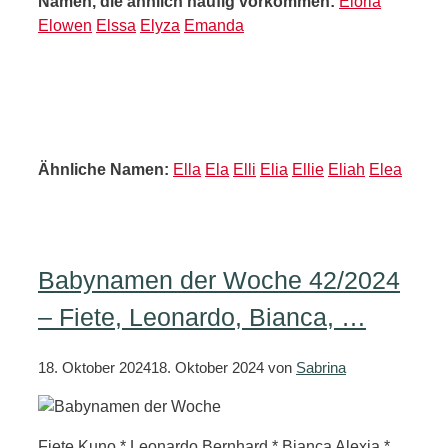
Namen, die ähnlich häufig vorkommen:
Eloria
Elowen
Elssa
Elyza
Emanda
Ähnliche Namen:
Ella
Ela
Elli
Elia
Ellie
Eliah
Elea
Babynamen der Woche 42/2024
– Fiete, Leonardo, Bianca, …
18. Oktober 2024
18. Oktober 2024
von
Sabrina
Fiete Kuno * Leonardo Bernhard * Bianca Alexia *