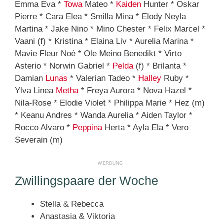
Emma Eva *
Towa
Mateo *
Kaiden
Hunter * Oskar
Pierre * Cara Elea * Smilla Mina * Elody Neyla
Martina * Jake Nino * Mino Chester * Felix Marcel *
Vaani (f) * Kristina * Elaina Liv * Aurelia Marina *
Mavie Fleur Noé * Ole Meino Benedikt * Virto
Asterio * Norwin Gabriel *
Pelda
(f) * Brilanta *
Damian
Lunas
* Valerian Tadeo *
Halley
Ruby *
Ylva Linea
Metha
* Freya Aurora * Nova Hazel *
Nila-Rose * Elodie Violet * Philippa Marie * Hez (m)
* Keanu Andres * Wanda Aurelia * Aiden Taylor *
Rocco Alvaro *
Peppina
Herta * Ayla Ela * Vero
Severain (m)
Zwillingspaare der Woche
Stella & Rebecca
Anastasia & Viktoria