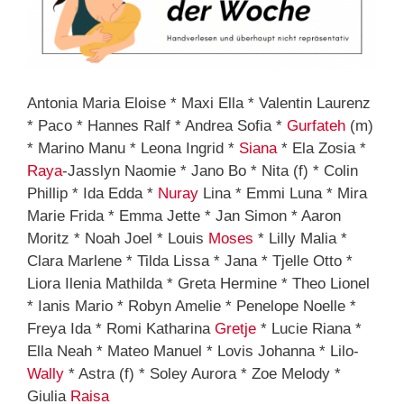
Antonia Maria Eloise * Maxi Ella * Valentin Laurenz
* Paco * Hannes Ralf * Andrea Sofia *
Gurfateh
(m)
* Marino Manu * Leona Ingrid *
Siana
* Ela Zosia *
Raya
-Jasslyn Naomie * Jano Bo * Nita (f) * Colin
Phillip * Ida Edda *
Nuray
Lina * Emmi Luna * Mira
Marie Frida * Emma Jette * Jan Simon * Aaron
Moritz * Noah Joel * Louis
Moses
* Lilly Malia *
Clara Marlene * Tilda Lissa * Jana * Tjelle Otto *
Liora Ilenia Mathilda * Greta Hermine * Theo Lionel
* Ianis Mario * Robyn Amelie * Penelope Noelle *
Freya Ida * Romi Katharina
Gretje
* Lucie Riana *
Ella Neah * Mateo Manuel * Lovis Johanna * Lilo-
Wally
* Astra (f) * Soley Aurora * Zoe Melody *
Giulia
Raisa