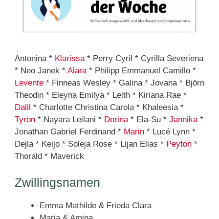
Antonina *
Klarissa
* Perry Cyril * Cyrilla Severiena
* Neo Janek *
Alara
* Philipp Emmanuel Camillo *
Levente
* Finneas Wesley * Galina * Jovana * Björn
Theodin * Eleyna Emilya * Leith * Kiriana Rae *
Dalil
* Charlotte Christina Carola * Khaleesia *
Tyron
* Nayara Leilani *
Dorina
* Ela-Su *
Jannika
*
Jonathan Gabriel Ferdinand *
Marin
* Lucé Lynn *
Dejla * Keijo * Soleja Rose * Lijan Elias *
Peyton
*
Thorald * Maverick
Zwillingsnamen
Emma Mathilde & Frieda Clara
Maria & Amina