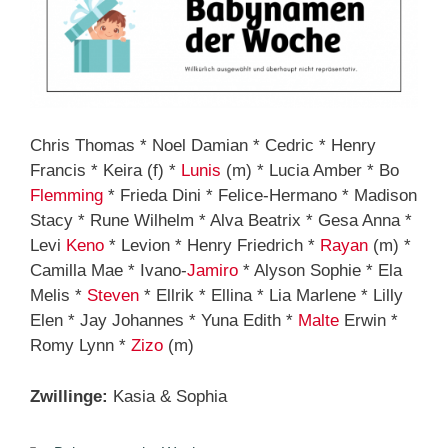
Chris Thomas * Noel Damian * Cedric * Henry
Francis * Keira (f) *
Lunis
(m) * Lucia Amber * Bo
Flemming
* Frieda Dini * Felice-Hermano * Madison
Stacy * Rune Wilhelm * Alva Beatrix * Gesa Anna *
Levi
Keno
* Levion * Henry Friedrich *
Rayan
(m) *
Camilla Mae * Ivano-
Jamiro
* Alyson Sophie * Ela
Melis *
Steven
* Ellrik * Ellina * Lia Marlene * Lilly
Elen * Jay Johannes * Yuna Edith *
Malte
Erwin *
Romy Lynn *
Zizo
(m)
Zwillinge:
Kasia & Sophia