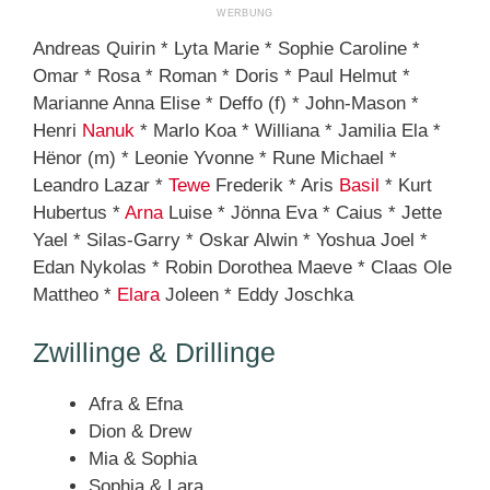
Andreas Quirin * Lyta Marie * Sophie Caroline *
Omar * Rosa * Roman * Doris * Paul Helmut *
Marianne Anna Elise * Deffo (f) * John-Mason *
Henri
Nanuk
* Marlo Koa * Williana * Jamilia Ela *
Hënor (m) * Leonie Yvonne * Rune Michael *
Leandro Lazar *
Tewe
Frederik * Aris
Basil
* Kurt
Hubertus *
Arna
Luise * Jönna Eva * Caius * Jette
Yael * Silas-Garry * Oskar Alwin * Yoshua Joel *
Edan Nykolas * Robin Dorothea Maeve * Claas Ole
Mattheo *
Elara
Joleen * Eddy Joschka
Zwillinge & Drillinge
Afra & Efna
Dion & Drew
Mia & Sophia
Sophia & Lara