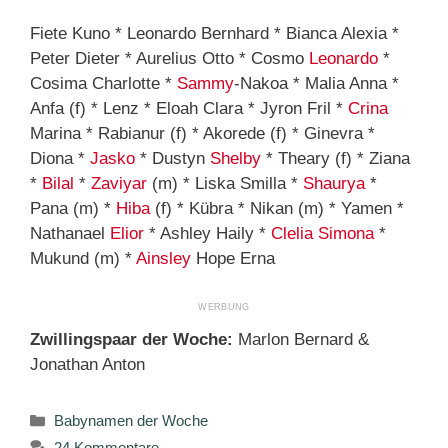
Fiete Kuno * Leonardo Bernhard * Bianca Alexia *
Peter Dieter * Aurelius Otto * Cosmo
Leonardo
*
Cosima Charlotte *
Sammy
-Nakoa * Malia Anna *
Anfa (f) * Lenz * Eloah Clara * Jyron Fril *
Crina
Marina * Rabianur (f) * Akorede (f) * Ginevra *
Diona *
Jasko
* Dustyn
Shelby
* Theary (f) * Ziana
*
Bilal
*
Zaviyar
(m) * Liska Smilla *
Shaurya
*
Pana (m) *
Hiba
(f) * Kübra * Nikan (m) * Yamen *
Nathanael
Elior
* Ashley Haily *
Clelia
Simona
*
Mukund (m) *
Ainsley
Hope Erna
Zwillingspaar der Woche:
Marlon Bernard &
Jonathan Anton
Kategorien
Babynamen der Woche
24 Kommentare