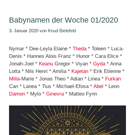
Babynamen der Woche 01/2020
3. Januar 2020
von
Knud Bielefeld
Nymar * Dee-Leyla Elaine *
Theda
* Toleen * Luca-
Denis * Hannes Alois Franz * Hunor * Cara Elice *
Jonah-Joel *
Keanu
Gregor * Viyan *
Gyda
* Anna
Lotta * Nils Henri * Amilia *
Kajetan
* Erik Etienne *
Milla
-Marie * Jonas Theo * Adian * Linea *
Furkan
Can * Lanea * Tius * Michael-Efosa *
Abel
* Leon
Damon
* Mylo *
Ginevra
* Matteo Fynn