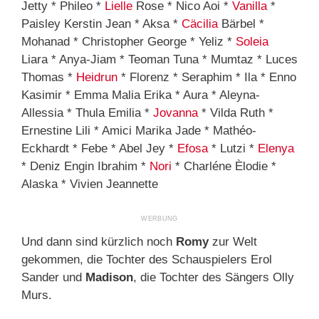
Jetty * Phileo *
Lielle
Rose * Nico Aoi *
Vanilla
*
Paisley Kerstin Jean * Aksa *
Cäcilia
Bärbel *
Mohanad * Christopher George * Yeliz *
Soleia
Liara * Anya-Jiam * Teoman Tuna * Mumtaz * Luces
Thomas *
Heidrun
* Florenz * Seraphim * Ila * Enno
Kasimir * Emma Malia Erika * Aura * Aleyna-
Allessia * Thula Emilia *
Jovanna
* Vilda Ruth *
Ernestine Lili * Amici Marika Jade * Mathéo-
Eckhardt * Febe * Abel Jey *
Efosa
* Lutzi *
Elenya
* Deniz Engin Ibrahim *
Nori
* Charléne Èlodie *
Alaska * Vivien Jeannette
Und dann sind kürzlich noch
Romy
zur Welt
gekommen, die Tochter des Schauspielers Erol
Sander und
Madison
, die Tochter des Sängers Olly
Murs.