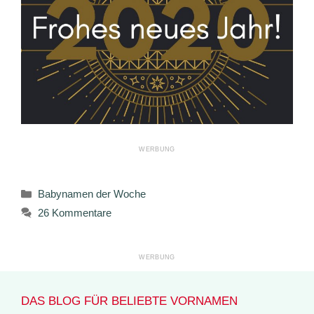
Kategorien
Babynamen der Woche
26 Kommentare
DAS BLOG FÜR BELIEBTE VORNAMEN