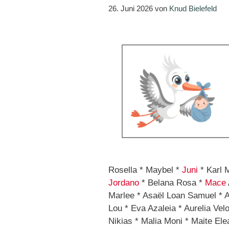
26. Juni 2026
von
Knud Bielefeld
Rosella * Maybel *
Juni
* Karl 
Jordano
* Belana Rosa *
Mace
Marlee * Asaël Loan Samuel * A
Lou * Eva Azaleia * Aurelia Vel
Nikias * Malia Moni * Maite Ele