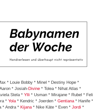
Max * Louie Bobby * Minel * Destiny Hope *
Aaron * Josiah-
Divine
* Tolea * Nihat Atlas *
viela Stela *
Ylli
* Usman * Mirajane * Rubel * Feli
ora *
Yola
* Kendric * Joerden *
Gentiana
* Hanife *
a * Andra *
Kijana
* Nike Käte * Even *
Jordi
*