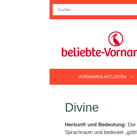
Zum
Suche
Inhalt
nach:
springen
VORNAMEN-HITLISTEN
Divine
Herkunft und Bedeutung:
Der 
Sprachraum und bedeutet „göttl