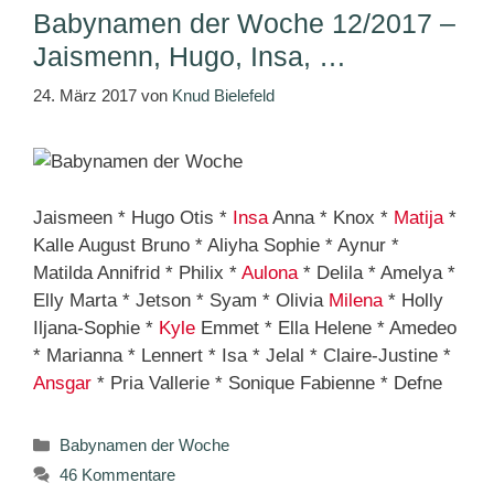
Babynamen der Woche 12/2017 –
Jaismenn, Hugo, Insa, …
24. März 2017
von
Knud Bielefeld
Jaismeen * Hugo Otis *
Insa
Anna * Knox *
Matija
*
Kalle August Bruno * Aliyha Sophie * Aynur *
Matilda Annifrid * Philix *
Aulona
* Delila * Amelya *
Elly Marta * Jetson * Syam * Olivia
Milena
* Holly
Iljana-Sophie *
Kyle
Emmet * Ella Helene * Amedeo
* Marianna * Lennert * Isa * Jelal * Claire-Justine *
Ansgar
* Pria Vallerie * Sonique Fabienne * Defne
Kategorien
Babynamen der Woche
46 Kommentare