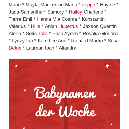
Marie * Mayla-Mackenzie Maria *
Jeppe
* Haylee *
Jada-Samantha * Samory *
Hailey
Charlene *
Tjerre Emil * Hanna Mia Cosma * Konstantin
Valerius *
Hilla
* Anian
Hubertus
* Jaxson Quentin *
Alerio * Solís
Tara
* Elian Ayden * Rosalia Gloriana
* Lynzy Ida * Kate Lee Ann * Richard Martin * Sena
Defne
* Laurean Ioan * Aliandra