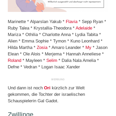
Marinette * Alparslan Yakub *
Flavia
* Sepp Ryan *
Ruby Talea * Krystallia-Theodora *
Adelaide
*
Mariza * Othilia * Charlotte Anna * Lydia Tabita *
Alien * Emma Sophie * Tymon * Kuno Leonhard *
Hilda Martha *
Zosia
* Amaro Leander *
My
* Jason
Elean * Ole Alois * Merjema * Hannah Anneliese *
Roland
* Mayleen *
Selim
* Dalia Nala Amelia *
Defne * Vedran * Logan Isaac Xander
Und dann ist noch
Ori
kürzlich zur Welt
gekommen, die Tochter der israelischen
Schauspielerin Gal Gadot.
Zwillinge