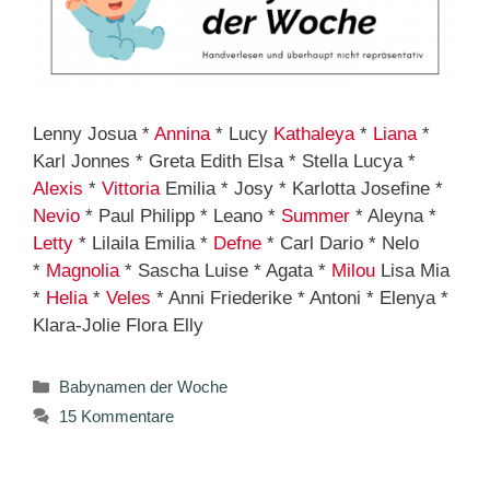
Lenny Josua *
Annina
* Lucy
Kathaleya
*
Liana
*
Karl Jonnes * Greta Edith Elsa * Stella Lucya *
Alexis
*
Vittoria
Emilia * Josy * Karlotta Josefine *
Nevio
* Paul Philipp * Leano *
Summer
* Aleyna *
Letty
* Lilaila Emilia *
Defne
* Carl Dario * Nelo
*
Magnolia
* Sascha Luise * Agata *
Milou
Lisa Mia
*
Helia
*
Veles
* Anni Friederike * Antoni * Elenya *
Klara-Jolie Flora Elly
Kategorien
Babynamen der Woche
15 Kommentare