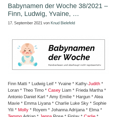
Babynamen der Woche 38/2021 –
Finn, Ludwig, Yvaine, …
17. September 2021
von
Knud Bielefeld
Finn Matti * Ludwig Leif * Yvaine * Kathy-
Judith
*
Loran * Theo Timo *
Casey
Liam * Frieda Martha *
Antonio Daniel Karl * Amy Emilie * Hargun * Alea
Mavie * Emma Liyana * Charlie Luke Sky * Sophie
Yili *
Molly
* Royem * Johanna Adrijana * Elma *
Temmo
Adrian *
Jenna
Rose * Finlay *
Carlie
*