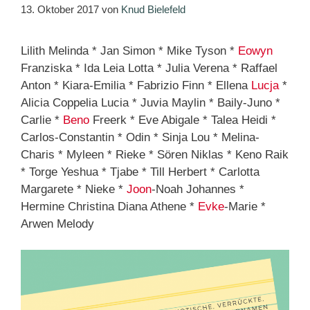
13. Oktober 2017
von
Knud Bielefeld
Lilith Melinda * Jan Simon * Mike Tyson *
Eowyn
Franziska * Ida Leia Lotta * Julia Verena * Raffael
Anton * Kiara-Emilia * Fabrizio Finn * Ellena
Lucja
*
Alicia Coppelia Lucia * Juvia Maylin * Baily-Juno *
Carlie *
Beno
Freerk * Eve Abigale * Talea Heidi *
Carlos-Constantin * Odin * Sinja Lou * Melina-
Charis * Myleen * Rieke * Sören Niklas * Keno Raik
* Torge Yeshua * Tjabe * Till Herbert * Carlotta
Margarete * Nieke *
Joon
-Noah Johannes *
Hermine Christina Diana Athene *
Evke
-Marie *
Arwen Melody