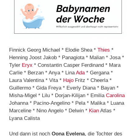
Finnick Georg Michael * Elodie Shea *
Thies
*
Henning Joost Jakob * Panagiota * Malian * Josa *
Tyler
Eryx
* Constantin Casper Ferdinand * Mara
Carlie * Berzan * Anya * Lina
Ada
* Gergana *
Laura Valentina * Vita *
Hajo
Fritz * Cheerla *
Guillermo * Gida Freya * Everly Diana * Bayan *
Misha-Migel * Lilu * Dorjan-Kilijan * Emilia
Carolina
Johanna * Pacino-Angelino * Pela * Malika * Luana
Marceline * Nino Angelo * Delwin *
Kian
Atlas *
Lyana Calista
Und dann ist noch
Oona Evelena
, die Tochter des