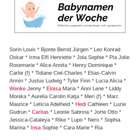
Sorin Louis * Bjonte Bernd Jürgen * Leo Konrad
Oskar * Irma Elfi Henriette * Jola Sophie * Pia Jolie
Rosemarie * Alice Annita * Henry Dominique *
Carlie (f) * Tidiane Ciel-Charles * Elias-Calvin
Armin * Justus Ludwig * Tyler Finn * Lucia Alicia *
Wenke
Jenny *
Eloisa
Maria * Anni Lene * Liddy
Monika * Aurelia Carolin Katja * Meri (f) * Marc
Maurice * Leticia Adelheid *
Hedi
Cathleen * Luzie
Gudrun *
Caritas
* Leonie Sabrina * Jorte Otto *
Jessica-Cataleya * Rike * Lupo * Nero * Sophia
Marina *
Insa
Sophie * Cara Marie * Ria