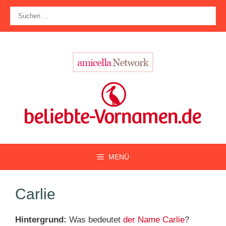
Zum
Suche
Inhalt
nach:
springen
MENÜ
Carlie
Hintergrund:
Was bedeutet
der Name Carlie
?