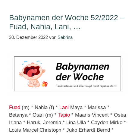
Babynamen der Woche 52/2022 –
Fuad, Nahia, Lani, …
30. Dezember 2022
von
Sabrina
Fuad
(m) * Nahia (f) *
Lani
Maya * Marissa *
Betanya * Otari (m) *
Tapio
* Maaris Vincent * Oséa
Iriana * Haruki Jeremia * Lina Ulla * Cayden Mirko *
Louis Marcel Christoph * Juko Erhardt Bernd *