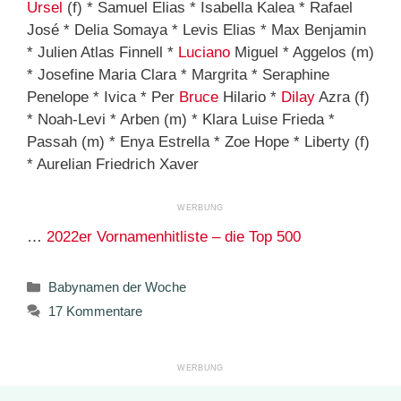
Ursel
(f) * Samuel Elias * Isabella Kalea * Rafael
José * Delia Somaya * Levis Elias * Max Benjamin
* Julien Atlas Finnell *
Luciano
Miguel * Aggelos (m)
* Josefine Maria Clara * Margrita * Seraphine
Penelope * Ivica * Per
Bruce
Hilario *
Dilay
Azra (f)
* Noah-Levi * Arben (m) * Klara Luise Frieda *
Passah (m) * Enya Estrella * Zoe Hope * Liberty (f)
* Aurelian Friedrich Xaver
…
2022er Vornamenhitliste – die Top 500
Kategorien
Babynamen der Woche
17 Kommentare