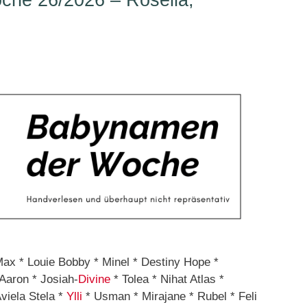
he 26/2026 – Rosella,
Max * Louie Bobby * Minel * Destiny Hope *
Aaron * Josiah-
Divine
* Tolea * Nihat Atlas *
viela Stela *
Ylli
* Usman * Mirajane * Rubel * Feli