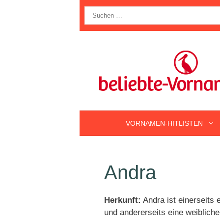
Zum
Suche
Inhalt
nach:
springen
VORNAMEN-HITLISTEN
Andra
Herkunft:
Andra ist einerseit
und andererseits eine weiblic