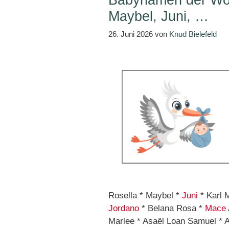
Babynamen der Woc
Maybel, Juni, …
26. Juni 2026
von
Knud Bielefeld
Rosella * Maybel *
Juni
* Karl 
Jordano
* Belana Rosa *
Mace
Marlee * Asaël Loan Samuel * A