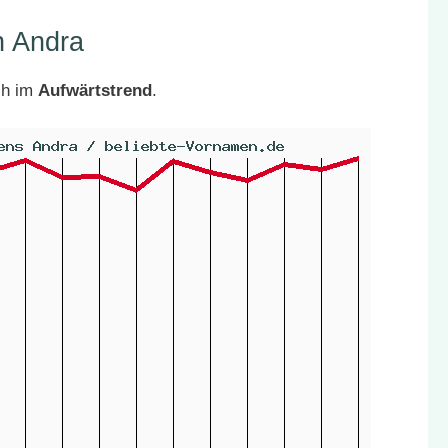
n Andra
ch im
Aufwärtstrend
.