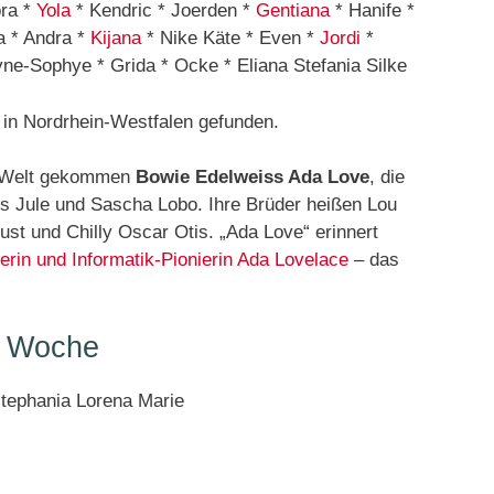
ora *
Yola
* Kendric * Joerden *
Gentiana
* Hanife *
a * Andra *
Kijana
* Nike Käte * Even *
Jordi
*
yne-Sophye * Grida * Ocke * Eliana Stefania Silke
 in Nordrhein-Westfalen gefunden.
ur Welt gekommen
Bowie Edelweiss Ada Love
, die
s Jule und Sascha Lobo. Ihre Brüder heißen Lou
ust und Chilly Oscar Otis. „Ada Love“ erinnert
rin und Informatik-Pionierin Ada Lovelace
– das
r Woche
stephania Lorena Marie