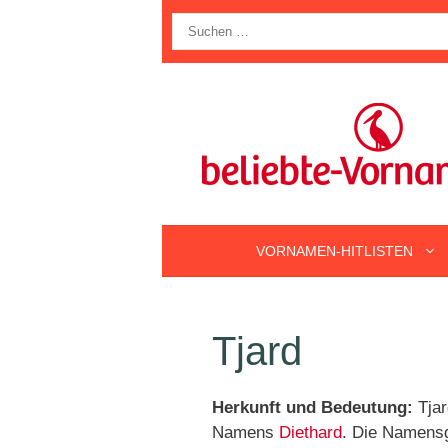
Zum
Suche
Inhalt
nach:
springen
VORNAMEN-HITLISTEN
Tjard
Herkunft und Bedeutung:
Tjar
Namens
Diethard
. Die Namensg