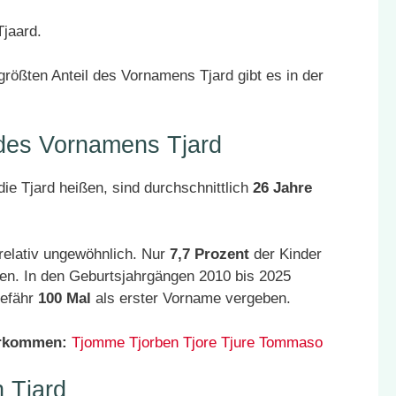
Tjaard.
größten Anteil des Vornamens Tjard gibt es in der
 des Vornamens Tjard
ie Tjard heißen, sind durchschnittlich
26 Jahre
relativ ungewöhnlich. Nur
7,7 Prozent
der Kinder
en. In den Geburtsjahrgängen 2010 bis 2025
gefähr
100 Mal
als erster Vorname vergeben.
orkommen:
Tjomme
Tjorben
Tjore
Tjure
Tommaso
 Tjard