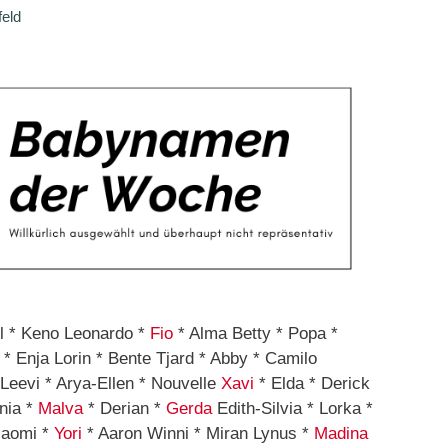
feld
l * Keno Leonardo *
Fio
* Alma Betty * Popa *
 * Enja Lorin * Bente Tjard * Abby * Camilo
Leevi * Arya-Ellen * Nouvelle
Xavi
* Elda * Derick
nia *
Malva
* Derian *
Gerda
Edith-Silvia * Lorka *
Naomi *
Yori
* Aaron Winni * Miran Lynus *
Madina