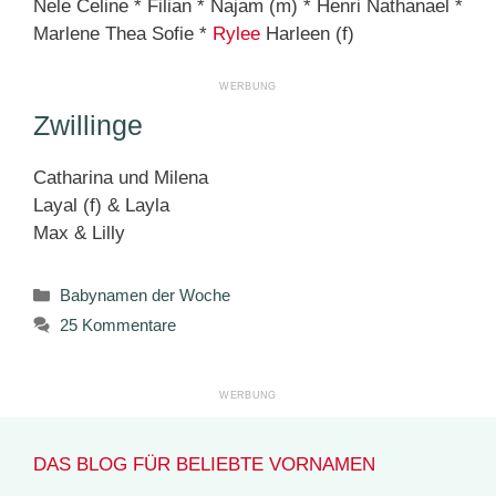
Nele Celine * Filian * Najam (m) * Henri Nathanael *
Marlene Thea Sofie *
Rylee
Harleen (f)
Zwillinge
Catharina und Milena
Layal (f) & Layla
Max & Lilly
Kategorien
Babynamen der Woche
25 Kommentare
DAS BLOG FÜR BELIEBTE VORNAMEN