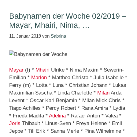
Babynamen der Woche 02/2019 –
Mayar, Mhairi, Nima, …
11. Januar 2019
von
Sabrina
Mayar
(f) *
Mhairi
Ulrike * Nima Maxim * Sewerin-
Emilian *
Marlon
* Matthea Christa * Julia Isabelle *
Ferry (m) * Lotta * Luna * Christian Johann * Lukas
Maximilian Sascha * Linda Charlotte *
Milan
Arda
Levent * Oscar Karl Benjamin * Milan Mick Chris *
Tiago Achilles * Percy Robert * Rana Amira * Lydia
* Frieda Madita *
Adelina
* Rafael Anton * Valea *
Joris
Thibault * Linus-Sven * Freya Helene * Emil
Jeppe * Till Erik * Sanna Merle * Pina Wilhelmine *