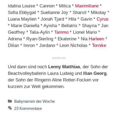
Idalina Louise * Cannon * Milica *
Maximiliane
*
Sofia Ebbygail * Suelianne Joy * Sharvil * Mikolay *
Luana Maylien * Jonah Tjard * Hila * Gavin *
Cyrus
* Marie Daniella * Ayisha * Bellatrix * Shayna * Jan
Geoffrey * Talia-Aylin *
Tammo
* Lionel Mario *
Adrena * Ryan-Sterling * Ekaterine * Nia
Harleen
*
Dilian * Imron * Jordano * Leon Nicholas *
Tornike
Und dann sind noch
Lenny Matthias
, der Sohn der
Beachvolleyballerin Laura Ludwig und
Ilian Georg
,
der Sohn der Ringerin Aline Rotter-Focken vor
kurzem zur Welt gekommen.
Kategorien
Babynamen der Woche
23 Kommentare