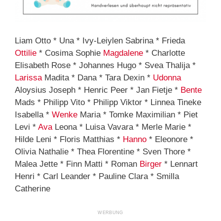
Liam Otto * Una * Ivy-Leiylen Sabrina * Frieda
Ottilie
* Cosima Sophie
Magdalene
* Charlotte
Elisabeth Rose * Johannes Hugo * Svea Thalija *
Larissa
Madita * Dana * Tara Dexin *
Udonna
Aloysius Joseph * Henric Peer * Jan Fietje *
Bente
Mads * Philipp Vito * Philipp Viktor * Linnea Tineke
Isabella *
Wenke
Maria * Tomke Maximilian * Piet
Levi *
Ava
Leona * Luisa Vavara * Merle Marie *
Hilde Leni * Floris Matthias *
Hanno
* Eleonore *
Olivia Nathalie * Thea Florentine * Sven Thore *
Malea Jette * Finn Matti * Roman
Birger
* Lennart
Henri * Carl Leander * Pauline Clara * Smilla
Catherine