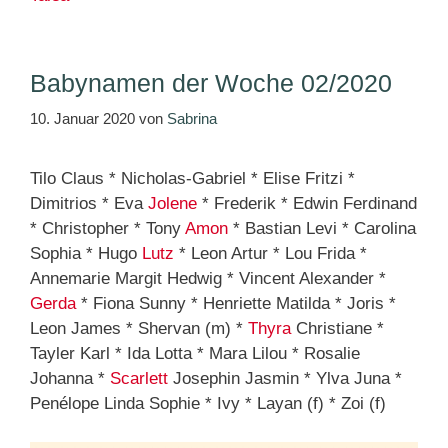
Babynamen der Woche 02/2020
10. Januar 2020
von
Sabrina
Tilo Claus * Nicholas-Gabriel * Elise Fritzi *
Dimitrios * Eva
Jolene
* Frederik * Edwin Ferdinand
* Christopher * Tony
Amon
* Bastian Levi * Carolina
Sophia * Hugo
Lutz
* Leon Artur * Lou Frida *
Annemarie Margit Hedwig * Vincent Alexander *
Gerda
* Fiona Sunny * Henriette Matilda * Joris *
Leon James * Shervan (m) *
Thyra
Christiane *
Tayler Karl * Ida Lotta * Mara Lilou * Rosalie
Johanna *
Scarlett
Josephin Jasmin * Ylva Juna *
Penélope Linda Sophie * Ivy * Layan (f) * Zoi (f)