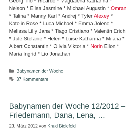
Georg Tilo * Ricardo * Magdalena Katharina *
Nelson * Elisa Jasmine * Michael Augustin *
Omran
* Talina * Manny Karl * Andrej * Tyler
Alexey
*
Katelin Rose * Luca Michael * Emma Jolene *
Melissa Lilly Jana * Tiago Cristiano * Valentin Erich
* Jule Stefanie * Helen * Luise Katharina * Milana *
Albert Constantin * Olivia Viktoria *
Norin
Elion *
Maria Ingrid * Lio Jonathan
Kategorien
Babynamen der Woche
37 Kommentare
Babynamen der Woche 12/2012 –
Friedemann, Dana, Lena, …
23. März 2012
von
Knud Bielefeld