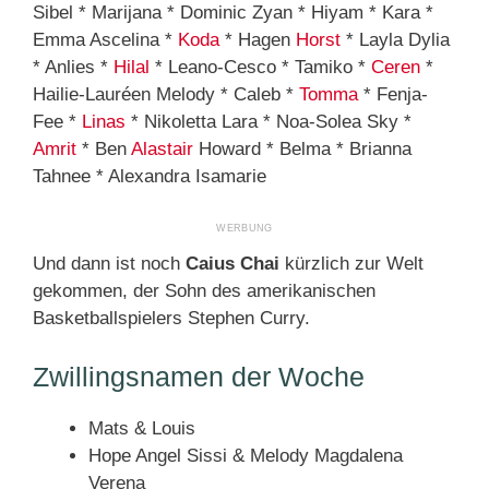
Sibel * Marijana * Dominic Zyan * Hiyam * Kara *
Emma Ascelina *
Koda
* Hagen
Horst
* Layla Dylia
* Anlies *
Hilal
* Leano-Cesco * Tamiko *
Ceren
*
Hailie-Lauréen Melody * Caleb *
Tomma
* Fenja-
Fee *
Linas
* Nikoletta Lara * Noa-Solea Sky *
Amrit
* Ben
Alastair
Howard * Belma * Brianna
Tahnee * Alexandra Isamarie
Und dann ist noch
Caius Chai
kürzlich zur Welt
gekommen, der Sohn des amerikanischen
Basketballspielers Stephen Curry.
Zwillingsnamen der Woche
Mats & Louis
Hope Angel Sissi & Melody Magdalena
Verena