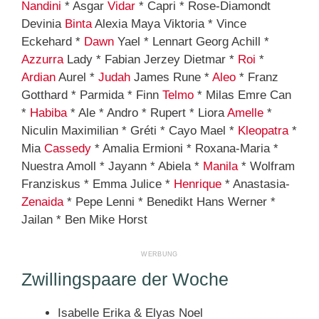
Nandini
* Asgar
Vidar
* Capri * Rose-Diamondt
Devinia
Binta
Alexia Maya Viktoria * Vince
Eckehard *
Dawn
Yael * Lennart Georg Achill *
Azzurra
Lady * Fabian Jerzey Dietmar *
Roi
*
Ardian
Aurel *
Judah
James Rune *
Aleo
* Franz
Gotthard * Parmida * Finn
Telmo
* Milas Emre Can
*
Habiba
* Ale * Andro * Rupert * Liora
Amelle
*
Niculin Maximilian * Gréti * Cayo Mael *
Kleopatra
*
Mia
Cassedy
* Amalia Ermioni * Roxana-Maria *
Nuestra Amoll * Jayann * Abiela *
Manila
* Wolfram
Franziskus * Emma Julice *
Henrique
* Anastasia-
Zenaida
* Pepe Lenni * Benedikt Hans Werner *
Jailan * Ben Mike Horst
Zwillingspaare der Woche
Isabelle Erika & Elyas Noel