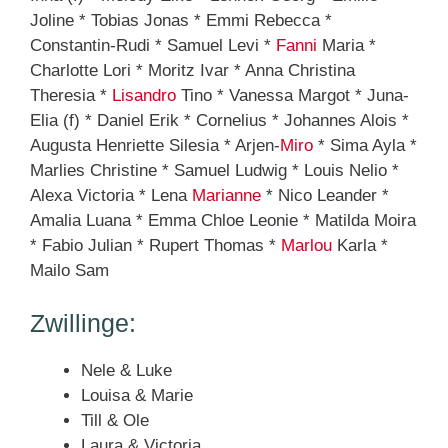
Joline * Tobias Jonas * Emmi Rebecca *
Constantin-Rudi * Samuel Levi *
Fanni
Maria *
Charlotte Lori * Moritz Ivar * Anna Christina
Theresia *
Lisandro
Tino * Vanessa Margot * Juna-
Elia (f) * Daniel Erik * Cornelius * Johannes Alois *
Augusta Henriette Silesia * Arjen-
Miro
* Sima Ayla *
Marlies Christine * Samuel Ludwig * Louis Nelio *
Alexa Victoria * Lena
Marianne
* Nico Leander *
Amalia Luana * Emma Chloe Leonie * Matilda Moira
* Fabio Julian * Rupert Thomas *
Marlou
Karla *
Mailo Sam
Zwillinge:
Nele & Luke
Louisa & Marie
Till & Ole
Laura & Victoria