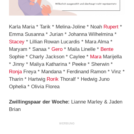
Karla Maria * Tarik * Melina-Joline * Noah
Rupert
*
Emma Susanna * Jurian * Johanna Wilhelmina *
Stacey
* Lillian Rowan Lucardis * Mara Alma *
Maryam * Sanaa *
Gero
* Maila Linelle *
Bente
Sophie * Charly Jackson * Caylee *
Mara
Marijella
* Jinny * Maliya Katharina * Peeke * Sherwin *
Ronja
Freya * Mandana * Ferdinand Ramon * Vinz *
Tharin * Hartwig
Rorik
Thoralf * Hedwig Juno
Ophelia * Olivia Florea
Zwillingspaar der Woche:
Lianne Marley & Jaden
Brian