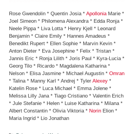
Rose Gwendolin * Quentin Josia *
Apollonia
Marie *
Joel Simeon * Philomena Alexandra * Edda Ronja *
Neele Pippa * Liva Lotta * Henry Kjell * Leonard
Benjamin * Claire Emily * Hannes Amadeus *
Benedikt Rupert * Ellen Sophie * Marvin Kevin *
Anton Dieter * Eva Josephine * Felix * Tristan *
Jannis Eric * Ronja Lilith * Joris Paul * Kyra-Lucia *
Georg Tilo * Ricardo * Magdalena Katharina *
Nelson * Elisa Jasmine * Michael Augustin *
Omran
* Talina * Manny Karl * Andrej * Tyler
Alexey
*
Katelin Rose * Luca Michael * Emma Jolene *
Melissa Lilly Jana * Tiago Cristiano * Valentin Erich
* Jule Stefanie * Helen * Luise Katharina * Milana *
Albert Constantin * Olivia Viktoria *
Norin
Elion *
Maria Ingrid * Lio Jonathan
Kategorien