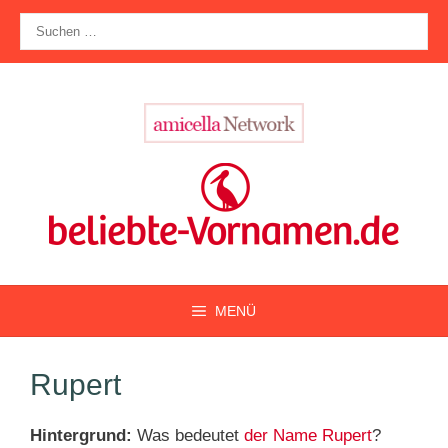
Zum
Suche
Inhalt
nach:
springen
MENÜ
Rupert
Hintergrund:
Was bedeutet
der Name Rupert
?