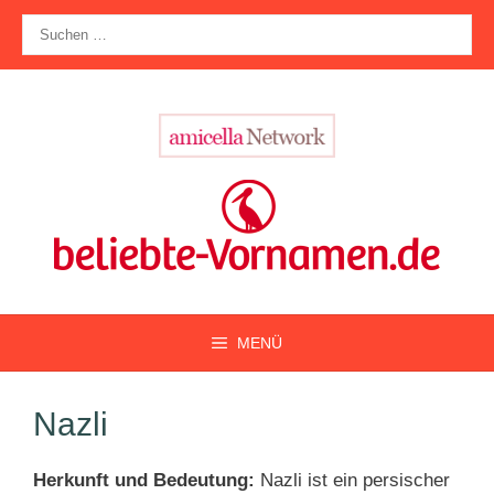
Zum
Suche
Inhalt
nach:
springen
MENÜ
Nazli
Herkunft und Bedeutung:
Nazli ist ein persischer