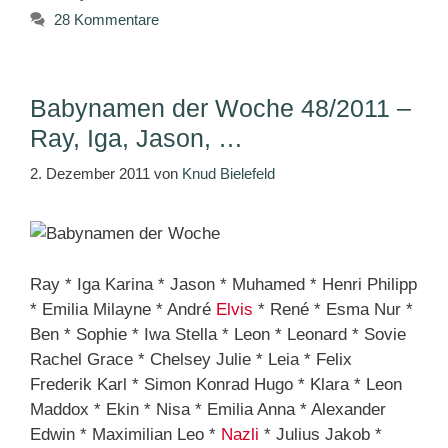
28 Kommentare
Babynamen der Woche 48/2011 –
Ray, Iga, Jason, …
2. Dezember 2011
von
Knud Bielefeld
Ray * Iga Karina * Jason * Muhamed * Henri Philipp
* Emilia Milayne * André
Elvis
* René * Esma Nur *
Ben * Sophie * Iwa Stella * Leon * Leonard * Sovie
Rachel Grace * Chelsey Julie * Leia * Felix
Frederik Karl * Simon Konrad Hugo * Klara * Leon
Maddox * Ekin * Nisa * Emilia Anna * Alexander
Edwin * Maximilian Leo *
Nazli
* Julius Jakob *