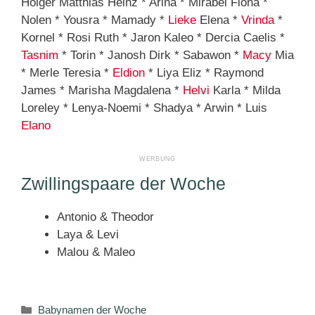
Holger Matthias Heinz * Arina * Mirabel Fiona *
Nolen * Yousra * Mamady *
Lieke
Elena *
Vrinda
*
Kornel * Rosi Ruth * Jaron Kaleo * Dercia Caelis *
Tasnim
* Torin * Janosh Dirk * Sabawon *
Macy
Mia
* Merle Teresia *
Eldion
* Liya Eliz * Raymond
James * Marisha Magdalena *
Helvi
Karla * Milda
Loreley * Lenya-Noemi * Shadya * Arwin * Luis
Elano
Zwillingspaare der Woche
Antonio & Theodor
Laya & Levi
Malou & Maleo
Kategorien
Babynamen der Woche