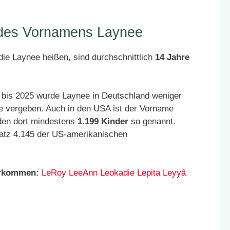
r des Vornamens Laynee
ie Laynee heißen, sind durchschnittlich
14 Jahre
 bis 2025 wurde Laynee in Deutschland weniger
e vergeben. Auch in den USA ist der Vorname
den dort mindestens
1.199 Kinder
so genannt.
latz 4.145 der US-amerikanischen
orkommen:
LeRoy
LeeAnn
Leokadie
Lepita
Leyyâ