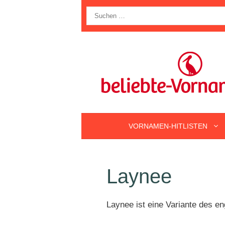
Zum
Suche
Inhalt
nach:
springen
VORNAMEN-HITLISTEN
Laynee
Laynee ist eine Variante des 