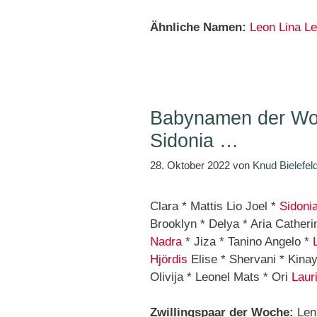
Ähnliche Namen:
Leon
Lina
Le
Babynamen der Woc
Sidonia …
28. Oktober 2022
von
Knud Bielefel
Clara * Mattis Lio Joel *
Sidoni
Brooklyn * Delya * Aria Catheri
Nadra
* Jiza * Tanino Angelo *
Hjördis
Elise * Shervani * Kina
Olivija * Leonel Mats * Ori
Laur
Zwillingspaar der Woche:
Len