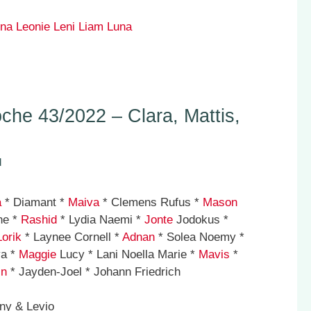
na
Leonie
Leni
Liam
Luna
he 43/2022 – Clara, Mattis,
d
a
* Diamant *
Maiva
* Clemens Rufus *
Mason
ne *
Rashid
* Lydia Naemi *
Jonte
Jodokus *
Lorik
* Laynee Cornell *
Adnan
* Solea Noemy *
ya *
Maggie
Lucy * Lani Noella Marie *
Mavis
*
in
* Jayden-Joel * Johann Friedrich
ny & Levio