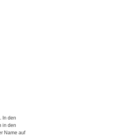
 In den
 in den
er Name auf