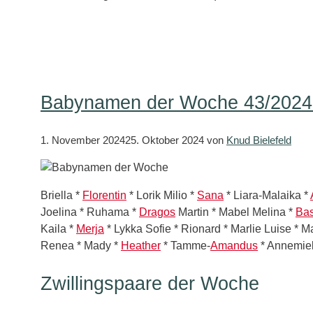
Babynamen der Woche 43/2024 – 
1. November 2024
25. Oktober 2024
von
Knud Bielefeld
Briella *
Florentin
* Lorik Milio *
Sana
* Liara-Malaika *
Joelina * Ruhama *
Dragos
Martin * Mabel Melina *
Ba
Kaila *
Merja
* Lykka Sofie * Rionard * Marlie Luise * M
Renea * Mady *
Heather
* Tamme-
Amandus
* Annemiek
Zwillingspaare der Woche