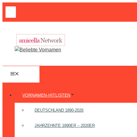
Zum
Suche
Inhalt
nach:
springen
MENÜ
VORNAMEN-HITLISTEN
DEUTSCHLAND 1890-2026
JAHRZEHNTE 1890ER – 2020ER