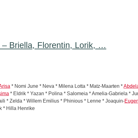
Briella, Florentin, Lorik, …
Arisa
* Nomi June * Neva * Milena Lotta * Matz-Maarten *
Abdel
sima
* Eldrik * Yazan * Polina * Salomeia * Amelia-Gabriela * Ju
aili * Zelda * Willem Emilius * Phinious * Lenne * Joaquin-
Euge
 * Hilla Henrike