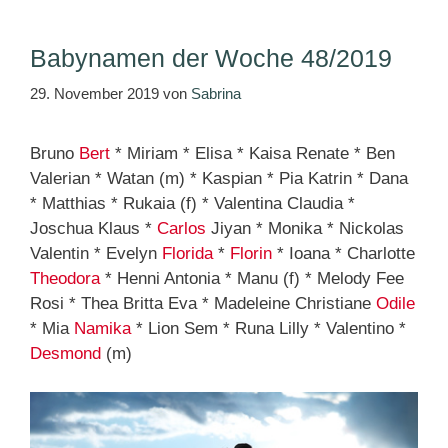
Babynamen der Woche 48/2019
29. November 2019
von
Sabrina
Bruno
Bert
* Miriam * Elisa * Kaisa Renate * Ben
Valerian * Watan (m) * Kaspian * Pia Katrin * Dana
* Matthias * Rukaia (f) * Valentina Claudia *
Joschua Klaus *
Carlos
Jiyan * Monika * Nickolas
Valentin * Evelyn
Florida
*
Florin
* Ioana * Charlotte
Theodora
* Henni Antonia * Manu (f) * Melody Fee
Rosi * Thea Britta Eva * Madeleine Christiane
Odile
* Mia
Namika
* Lion Sem * Runa Lilly * Valentino *
Desmond
(m)