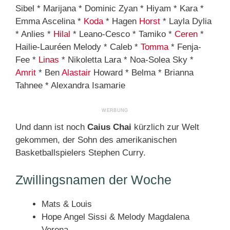
Sibel * Marijana * Dominic Zyan * Hiyam * Kara *
Emma Ascelina *
Koda
* Hagen
Horst
* Layla Dylia
* Anlies *
Hilal
* Leano-Cesco * Tamiko *
Ceren
*
Hailie-Lauréen Melody * Caleb *
Tomma
* Fenja-
Fee *
Linas
* Nikoletta Lara * Noa-Solea Sky *
Amrit
* Ben
Alastair
Howard * Belma * Brianna
Tahnee * Alexandra Isamarie
Und dann ist noch
Caius Chai
kürzlich zur Welt
gekommen, der Sohn des amerikanischen
Basketballspielers Stephen Curry.
Zwillingsnamen der Woche
Mats & Louis
Hope Angel Sissi & Melody Magdalena
Verena