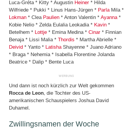
Luca-Gréta * Kitty * Augustin
Heiner
* Hilda
Wilfriede * Pukki * Linus Hans-Jürgen *
Parla
Mila *
Lokman
* Clea
Paulien
* Anton Valentin *
Ayanna
*
Kobie Nelio * Zelda Eulalia Leokadia *
Kavin
*
Betelhem *
Lottje
* Emina Medina *
Cinar
* Finnian
Benaja * Lissi Malia *
Thordis
* Martha Abrielle *
Deivid
* Yanto *
Latisha
Shayenne * Juano Adriano
* Braga * Nehemia * Isabella Florentine Jolanda
Beatrice * Dalip * Bente Luca
Und dann ist noch kürzlich zur Welt gekommen
Rocca de Leon
, die Tochter des US-
amerikanischen Schauspielers Joshua David
Duhamel.
Zwillingsnamen der Woche