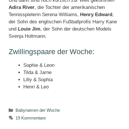
Und dann sind noch kürzlich zur Welt gekommen
Adira River
, die Tochter der amerikanischen
Tennisspielerin Serena Williams,
Henry Edward
,
der Sohn des englischen Fußballprofis Harry Kane
und
Louie Jim
, der Sohn der deutschen Models
Svenja Holtmann.
Zwillingspaare der Woche:
Sophie & Leon
Tilda & Jarne
Lilly & Sophia
Henri & Leo
Kategorien
Babynamen der Woche
19 Kommentare