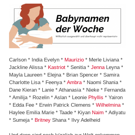
Carlson * India Evelyn *
Maurizio
* Merle Liviana *
Jackline Alissa *
Kastriot
* Senitia *
Jenna
Leyna *
Mayla Laureen * Elejna * Brian Spencer * Samira
Charlotte Lisa * Feenya *
Ambra
* Naomi Shania *
Dane Kieran * Lanie * Athanasia * Nieke * Fernanda
* Amilija * Rozelin * Aslan * Leonie
Phyllis
* Yairon
* Edda Fee * Erwin Patrick Clemens *
Wilhelmina
*
Haylee Emilia Marie * Taade * Kiyan
Naim
* Adiyatu
* Sumeja *
Britney
Shana * Ilvy Adelheid