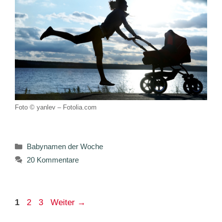
Foto © yanlev – Fotolia.com
Kategorien
Babynamen der Woche
20 Kommentare
Seite
Seite
Seite
1
2
3
Weiter
→