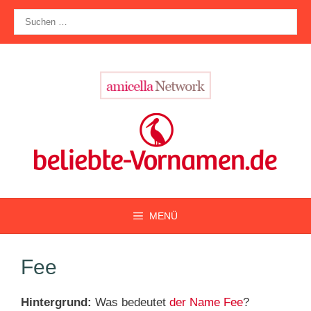
Zum
Suche
Inhalt
nach:
springen
MENÜ
Fee
Hintergrund:
Was bedeutet
der Name Fee
?