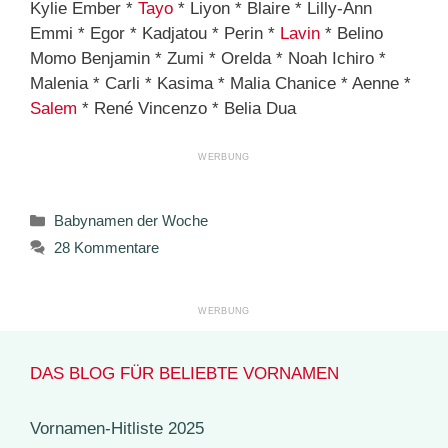
Kylie Ember *
Tayo
* Liyon * Blaire * Lilly-Ann
Emmi * Egor * Kadjatou * Perin *
Lavin
* Belino
Momo Benjamin * Zumi * Orelda * Noah Ichiro *
Malenia * Carli * Kasima * Malia Chanice * Aenne *
Salem
* René Vincenzo * Belia Dua
Kategorien
Babynamen der Woche
28 Kommentare
DAS BLOG FÜR BELIEBTE VORNAMEN
Vornamen-Hitliste 2025