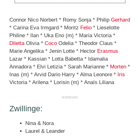
Connor Nico Norbert * Romy Sonja * Philip
Gerhard
* Carina Eva Irmgard * Moritz
Felio
* Lieselotte
Philine * Ilan * Uka Eno (m) * Maria Victoria *
Diletta
Olivia *
Coco
Odelia * Theodor Claus *
Marie Angelika * Jenin Lotte * Hector
Erasmus
Lazar * Kassian * Lotta Babetta * Idamalia
Annadora * Elvi Letizia * Sarah Marianne *
Morten
*
Inas (m) * Arvid Dario Harry * Alma Leonore *
Iris
Victoria * Arilena * Lorisin (m) * Anaïs Liliana
Zwillinge:
Nina & Nora
Laurel & Leander