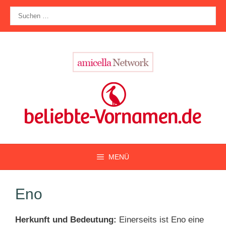
Zum
Suche
Inhalt
nach:
springen
MENÜ
Eno
Herkunft und Bedeutung:
Einerseits ist Eno eine