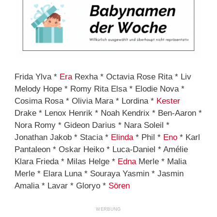
Frida Ylva *
Era
Rexha * Octavia Rose Rita * Liv
Melody Hope * Romy Rita Elsa * Elodie Nova *
Cosima Rosa * Olivia Mara * Lordina *
Kester
Drake * Lenox Henrik * Noah Kendrix * Ben-Aaron *
Nora Romy * Gideon Darius * Nara Soleil *
Jonathan Jakob * Stacia *
Elinda
* Phil *
Eno
* Karl
Pantaleon * Oskar Heiko * Luca-Daniel * Amélie
Klara Frieda * Milas Helge *
Edna
Merle * Malia
Merle * Elara Luna * Souraya Yasmin * Jasmin
Amalia * Lavar * Gloryo *
Sören