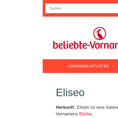
Zum
Suche
Inhalt
nach:
springen
VORNAMEN-HITLISTEN
Eliseo
Herkunft:
Eliseo ist eine ital
Vornamens
Elisha
.