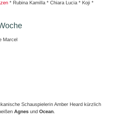
zen
* Rubina Kamilla * Chiara Lucia * Koji *
 Woche
e Marcel
ikanische Schauspielerin Amber Heard kürzlich
 heißen
Agnes
und
Ocean
.