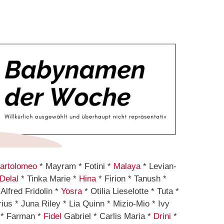
artolomeo
* Mayram * Fotini *
Malaya
* Levian-
Delal
* Tinka Marie *
Hina
* Firion * Tanush *
Alfred Fridolin *
Yosra
* Otilia Lieselotte * Tuta *
us * Juna Riley * Lia Quinn * Mizio-Mio * Ivy
* Farman *
Fidel
Gabriel * Carlis Maria *
Drini
*