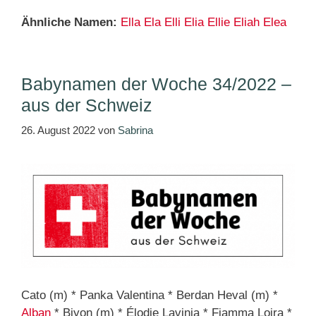
Ähnliche Namen:
Ella
Ela
Elli
Elia
Ellie
Eliah
Elea
Babynamen der Woche 34/2022 –
aus der Schweiz
26. August 2022
von
Sabrina
Cato (m) * Panka Valentina * Berdan Heval (m) *
Alban
* Biyon (m) * Élodie Lavinia * Fiamma Loira *