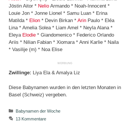
Jöstin Aitor *
Nelio
Armando * Noah-Innocent *
Louie Jon * Jonne Lionel * Samu Luan * Erina
Matilda *
Elion
* Devin Birkan *
Arin
Paulo * Eléa
Lina * Amelia Solea * Liam Amel * Neyla Alana *
Eleya
Elodie
* Giandomenico * Federico Orlando
Ariis * Nilian Fabian * Xiomara * Anni Karlie * Naila
* Vasilije (m) * Noa Elise
Zwillinge:
Liya Ela & Amalya Liz
Diese Babynamen wurden in den letzten Monaten in
Basel (Schweiz) vergeben.
Kategorien
Babynamen der Woche
13 Kommentare