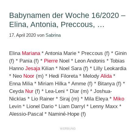
Babynamen der Woche 16/2020 –
Elina, Antonia, Preccous, …
17. April 2020
von
Sabrina
Elina
Mariana
* Antonia Marie * Preccous (f) * Ginin
(f) * Pania (f) *
Pierre
Noel * Leon Andonis * Tobias
Hanno
Jesaja
Kilian * Noel Sara (f) * Lilly Leokardia
* Neo
Noor
(m) * Hedi Filoreta * Melody
Alida
*
Enna Milia * Miriam Hilka * Amme (f) * Bitanya (f) *
Ceyda
Nur
(f) * Lea-Leni * Diar (m) * Joshua-
Nicklas * Lio Rainer * Siraj (m) * Mila Eleya *
Miko
Levin * Lionel Dario * Liam Darryl * Lenny Maxx *
Alessio-Pascal * Naminé-Hope (f)