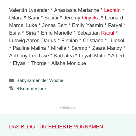
Valentin Lysander * Anastasia Marianne *
Leontin
*
Dilara * Sami * Souiai * Jeremy
Onyeka
* Leonard
Marcel Luke * Jonas Bert * Emily Yasmin * Faryal *
Esila * Siria * Emie Marielle * Sebastian
Raoul
*
Ludwig Aaron-Darius * Finnian * Cristiano * Lillesol
* Pauline Malina * Mirella * Sanmo * Zaara Mandy *
Anthony Leo Uwe * Kathalea * Leyah Malin * Albert
* Elyas * Thorge * Alisha Monique
Kategorien
Babynamen der Woche
9 Kommentare
DAS BLOG FÜR BELIEBTE VORNAMEN