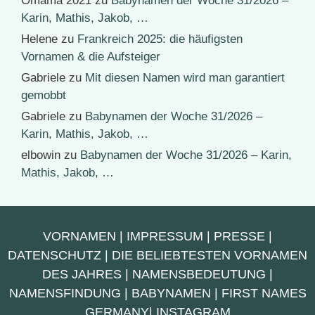
Omama 2021
zu
Babynamen der Woche 31/2026 –
Karin, Mathis, Jakob, …
Helene
zu
Frankreich 2025: die häufigsten
Vornamen & die Aufsteiger
Gabriele
zu
Mit diesen Namen wird man garantiert
gemobbt
Gabriele
zu
Babynamen der Woche 31/2026 –
Karin, Mathis, Jakob, …
elbowin
zu
Babynamen der Woche 31/2026 – Karin,
Mathis, Jakob, …
VORNAMEN
|
IMPRESSUM
|
PRESSE
|
DATENSCHUTZ
|
DIE BELIEBTESTEN VORNAMEN
DES JAHRES
|
NAMENSBEDEUTUNG
|
NAMENSFINDUNG
|
BABYNAMEN
|
FIRST NAMES
GERMANY
|
INSTAGRAM