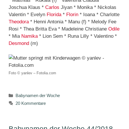
* Matthias * Rukaia (f) * Valentina Claudia *
Joschua Klaus *
Carlos
Jiyan * Monika * Nickolas
Valentin * Evelyn
Florida
*
Florin
* Ioana * Charlotte
Theodora
* Henni Antonia * Manu (f) * Melody Fee
Rosi * Thea Britta Eva * Madeleine Christiane
Odile
* Mia
Namika
* Lion Sem * Runa Lilly * Valentino *
Desmond
(m)
Foto © yanlev – Fotolia.com
Kategorien
Babynamen der Woche
20 Kommentare
Babynamen der Woche 44/2018 –