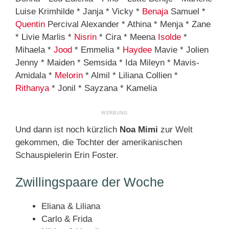
Luise Krimhilde * Janja * Vicky *
Benaja
Samuel *
Quentin
Percival Alexander * Athina * Menja * Zane
* Livie Marlis *
Nisrin
* Cira * Meena
Isolde
*
Mihaela *
Jood
* Emmelia *
Haydee
Mavie * Jolien
Jenny * Maiden * Semsida * Ida Mileyn * Mavis-
Amidala *
Melorin
* Almil * Liliana Collien *
Rithanya
* Jonil * Sayzana * Kamelia
Und dann ist noch kürzlich
Noa Mimi
zur Welt
gekommen, die Tochter der amerikanischen
Schauspielerin Erin Foster.
Zwillingspaare der Woche
Eliana & Liliana
Carlo & Frida