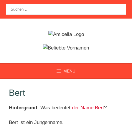
Zum
Suche
Inhalt
nach:
springen
MENÜ
Bert
Hintergrund:
Was bedeutet
der Name Bert
?
Bert ist ein Jungenname.