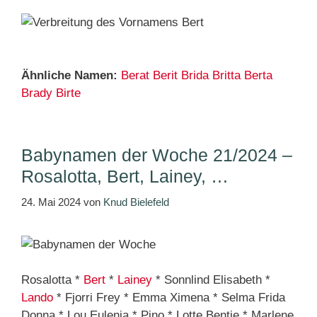
Ähnliche Namen:
Berat
Berit
Brida
Britta
Berta
Brady
Birte
Babynamen der Woche 21/2024 –
Rosalotta, Bert, Lainey, …
24. Mai 2024
von
Knud Bielefeld
Rosalotta *
Bert
*
Lainey
* Sonnlind Elisabeth *
Lando
* Fjorri Frey * Emma Ximena * Selma Frida
Donna * Lou Eulenia * Pino * Lotte Bentje * Marlene