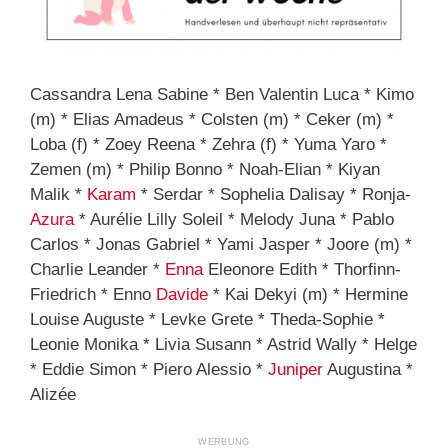
Cassandra Lena Sabine * Ben Valentin Luca * Kimo
(m) * Elias Amadeus * Colsten (m) * Ceker (m) *
Loba (f) * Zoey Reena * Zehra (f) * Yuma Yaro *
Zemen (m) * Philip Bonno * Noah-Elian * Kiyan
Malik *
Karam
* Serdar * Sophelia Dalisay * Ronja-
Azura
* Aurélie Lilly Soleil * Melody Juna * Pablo
Carlos * Jonas Gabriel * Yami Jasper * Joore (m) *
Charlie Leander *
Enna
Eleonore Edith * Thorfinn-
Friedrich * Enno
Davide
* Kai Dekyi (m) * Hermine
Louise Auguste * Levke Grete * Theda-Sophie *
Leonie Monika * Livia Susann * Astrid Wally * Helge
* Eddie Simon * Piero Alessio *
Juniper
Augustina *
Alizée