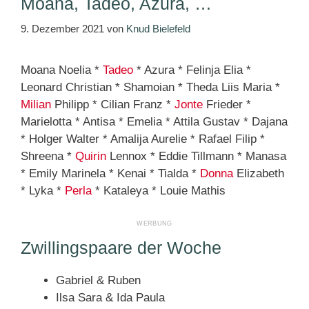
Moana, Tadeo, Azura, …
9. Dezember 2021
von
Knud Bielefeld
Moana Noelia *
Tadeo
* Azura * Felinja Elia *
Leonard Christian * Shamoian * Theda Liis Maria *
Milian
Philipp * Cilian Franz *
Jonte
Frieder *
Marielotta * Antisa * Emelia * Attila Gustav * Dajana
* Holger Walter * Amalija Aurelie * Rafael Filip *
Shreena *
Quirin
Lennox * Eddie Tillmann * Manasa
* Emily Marinela * Kenai * Tialda *
Donna
Elizabeth
* Lyka *
Perla
* Kataleya * Louie Mathis
Zwillingspaare der Woche
Gabriel & Ruben
Ilsa Sara & Ida Paula