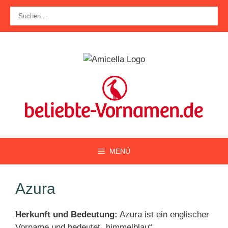
Zum
Suche
Inhalt
nach:
springen
MENÜ
Azura
Herkunft und Bedeutung:
Azura ist ein englischer
Vorname und bedeutet „himmelblau“.