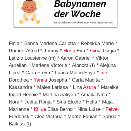
Finja * Sanna Marlena Carlotta * Rebekka Marie *
Romeo-Alfred * Timmy *
Horia
Eva *
Gioia
Luigia *
Letizio Lousienne (m) * Aaron Gabriel * Viktor
Aurelian * Marlene Victoria * Albnora (f) * Alejuna
Linea * Cara Freya * Luana Malou Enya *
Ine
Dorothea *
Yanna
Josepha * Carla Madita *
Kassandra * Malea Larissa * Lina
Azura
* Mareike
Ingrid Hennie * Marlina Aaliyah * Amalia Nina *
Nora * Jedita Ronja * Sina Elodie * Hella * Maja
Marianne *
Killua
Elias Bernd * Nina Luise *
Feivel
Frederick * Cleo Victoria * Moritz Fabian * Sarina *
Balkiss (f)