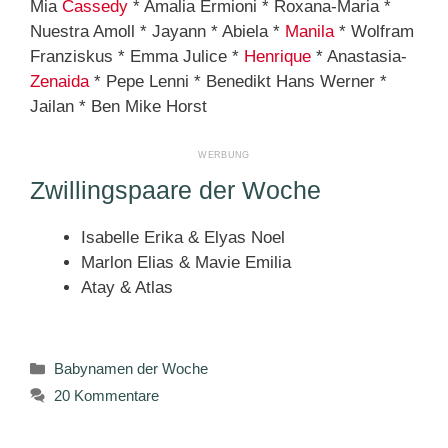
Mia
Cassedy
* Amalia Ermioni * Roxana-Maria *
Nuestra Amoll * Jayann * Abiela *
Manila
* Wolfram
Franziskus * Emma Julice *
Henrique
* Anastasia-
Zenaida
* Pepe Lenni * Benedikt Hans Werner *
Jailan * Ben Mike Horst
Zwillingspaare der Woche
Isabelle Erika & Elyas Noel
Marlon Elias & Mavie Emilia
Atay & Atlas
Kategorien
Babynamen der Woche
20 Kommentare