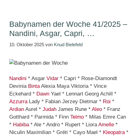
Babynamen der Woche 41/2025 –
Nandini, Asgar, Capri, …
10. Oktober 2025
von
Knud Bielefeld
Nandini
* Asgar
Vidar
* Capri * Rose-Diamondt
Devinia
Binta
Alexia Maya Viktoria * Vince
Eckehard *
Dawn
Yael * Lennart Georg Achill *
Azzurra
Lady * Fabian Jerzey Dietmar *
Roi
*
Ardian
Aurel *
Judah
James Rune *
Aleo
* Franz
Gotthard * Parmida * Finn
Telmo
* Milas Emre Can
*
Habiba
* Ale * Andro * Rupert * Liora
Amelle
*
Niculin Maximilian * Gréti * Cayo Mael *
Kleopatra
*