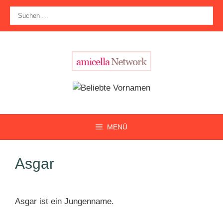
Zum
Suche
Inhalt
nach:
springen
MENÜ
Asgar
Asgar ist ein Jungenname.