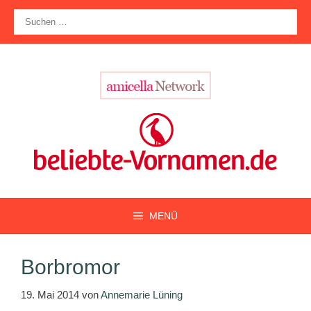
Zum
Suche
Inhalt
nach:
springen
MENÜ
Borbromor
19. Mai 2014
von
Annemarie Lüning