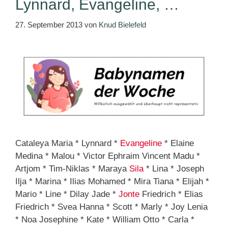
Lynnard, Evangeline, …
27. September 2013
von
Knud Bielefeld
Cataleya Maria * Lynnard *
Evangeline
* Elaine
Medina * Malou * Victor Ephraim Vincent Madu *
Artjom * Tim-Niklas * Maraya
Sila
* Lina * Joseph
Ilja * Marina * Ilias Mohamed * Mira Tiana * Elijah *
Mario * Line * Dilay Jade *
Jonte
Friedrich * Elias
Friedrich * Svea Hanna * Scott * Marly * Joy Lenia
* Noa Josephine * Kate * William Otto * Carla *