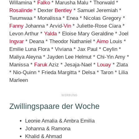
Willamina *
Falko
* Marusha Malu * Thorwald *
Rosalinde
* Dexter
Bentley
* Samuel Jeremiah *
Twumwaa * Monalissa * Enea * Nicolas Gregory *
Fanny
Johanna * Arvid-
Vin
* Juliette-Rose Ciara *
Levon Arthur *
Yalda
* Eloise Mary Geraldine * Joel
Ingvar
* Deana * Theodor Nathaniel *
Aimo
Louis *
Emilie Luna Flora * Viviana * Jax Paul * Ceylin *
Maliya Aleyna * Jayden Lee Helmut * Chi-Yin Amy *
Manissa *
Faruk
Aziz * Jesaja-Nael *
Louay
* Zlata
* Nio-Quinn * Frieda Margitta * Delsa * Taron * Lilia
Marleen
Zwillingspaare der Woche
Leonie Amalia & Ambra Emilia
Johanna & Ramona
Khalid & Ahmad