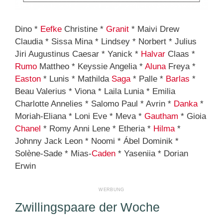
Dino *
Eefke
Christine *
Granit
* Maivi Drew
Claudia * Sissa Mina * Lindsey * Norbert * Julius
Jiri Augustinus Caesar * Yanick *
Halvar
Claas *
Rumo
Mattheo * Keyssie Angelia *
Aluna
Freya *
Easton
* Lunis * Mathilda
Saga
* Palle *
Barlas
*
Beau Valerius * Viona * Laila Lunia * Emilia
Charlotte Annelies * Salomo Paul * Avrin *
Danka
*
Moriah-Eliana * Loni Eve * Meva *
Gautham
* Gioia
Chanel
* Romy Anni Lene * Etheria *
Hilma
*
Johnny Jack Leon * Noomi * Ábel Dominik *
Solène-Sade * Mias-
Caden
* Yaseniia * Dorian
Erwin
Zwillingspaare der Woche