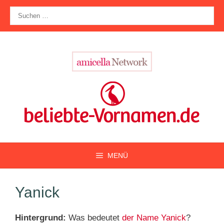
Zum
Suche
Inhalt
nach:
springen
MENÜ
Yanick
Hintergrund:
Was bedeutet
der Name Yanick
?