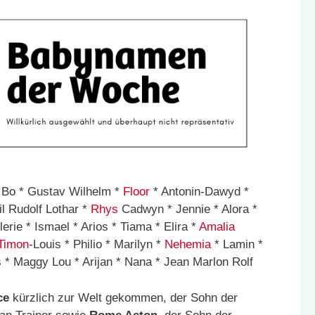
 Bo * Gustav Wilhelm *
Floor
* Antonin-Dawyd *
il Rudolf Lothar *
Rhys
Cadwyn * Jennie * Alora *
erie * Ismael * Arios * Tiama * Elira *
Amalia
Timon
-Louis * Philio * Marilyn *
Nehemia
* Lamin *
s * Maggy Lou * Arijan * Nana * Jean Marlon Rolf
ce
kürzlich zur Welt gekommen, der Sohn der