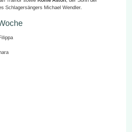
an Trainor sowie
Rome Aston
, der Sohn der
des Schlagersängers Michael Wendler.
 Woche
ilippa
nara