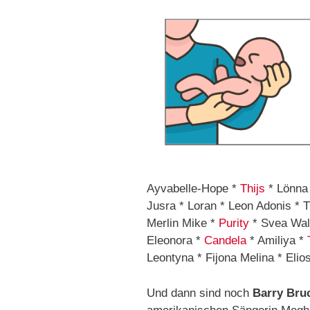
Ayvabelle-Hope *
Thijs
* Lönna
Jusra * Loran * Leon Adonis * T
Merlin Mike *
Purity
* Svea Wall
Eleonora *
Candela
* Amiliya *
Leontyna * Fijona Melina * Elio
Und dann sind noch
Barry Bru