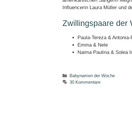
amerikanischen Sängerin Megh
Influencerin Laura Müller und 
Zwillingspaare der
Paula-Tereza & Antonia-F
Emma & Nele
Naima Paulina & Solea I
Kategorien
Babynamen der Woche
30 Kommentare