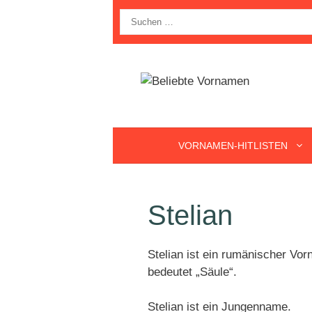
Zum
Suche
Inhalt
nach:
springen
VORNAMEN-HITLISTEN
Stelian
Stelian ist ein rumänischer Vo
bedeutet „Säule“.
Stelian ist ein Jungenname.