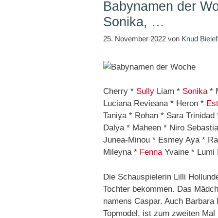
Babynamen der Woc
Sonika, …
25. November 2022
von
Knud Bielef
Cherry *
Sully
Liam *
Sonika
* 
Luciana Revieana * Heron *
Est
Taniya * Rohan * Sara Trinidad
Dalya * Maheen * Niro Sebastia
Junea-Minou * Esmey Aya * R
Mileyna *
Fenna
Yvaine * Lumi 
Die Schauspielerin Lilli Hollun
Tochter bekommen. Das Mädch
namens Caspar. Auch Barbara 
Topmodel, ist zum zweiten Mal 