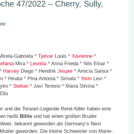
he 47/2022 – Cherry, Sully,
eld
Mirela-Gabriela *
Tjelvar
Louis *
Xavienne
*
efania
Mira *
Leonita
* Arina Frieda * Nils Einar *
 *
Harvey
Diego * Hendrik
Jesper
* Amicia Sansa *
n * Hinata * Pina Antonia * Simala *
Yorin
Levi *
ayko *
Stelian
* Javi Teresio * Maria Silvina *
Ella
der und die Torwart-Legende René Adler haben eine
en heißt
Billie
und hat einen großen Bruder
Meier, bekannt geworden als Germany’s Next
Mutter geworden. Die kleine Schwester von Marie-