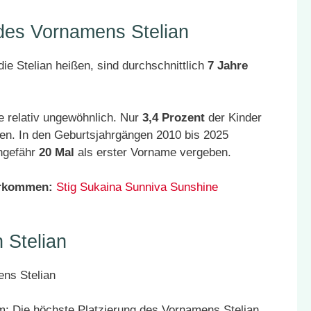
 des Vornamens Stelian
ie Stelian heißen, sind durchschnittlich
7 Jahre
e relativ ungewöhnlich. Nur
3,4 Prozent
der Kinder
en. In den Geburtsjahrgängen 2010 bis 2025
ungefähr
20 Mal
als erster Vorname vergeben.
orkommen:
Stig
Sukaina
Sunniva
Sunshine
 Stelian
: Die höchste Platzierung des Vornamens Stelian