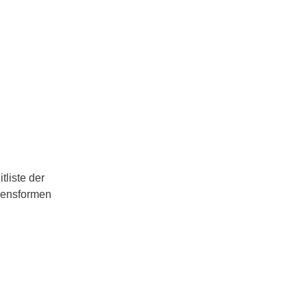
liste der
amensformen