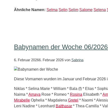
Ähnliche Namen:
Selma
Selin
Selim
Salome
Selena
Babynamen der Woche 06/2026 
6. Februar 2026
6. Februar 2026
von
Sabrina
Diese Vornamen wurden im Januar und Februar 2026 in
Niklas * Selina Marie * William * Bala (f) * Elias * Sop
Naima *
Amaya
Rose * Romeo *
Rosina
Elisabeth *
Am
Mirabelle
Ophelia * Magdalena
Gretel
* Naomi * Alessia
Leni Nadine * Leonhard
Balthasar
* Thea-Camilla * Va