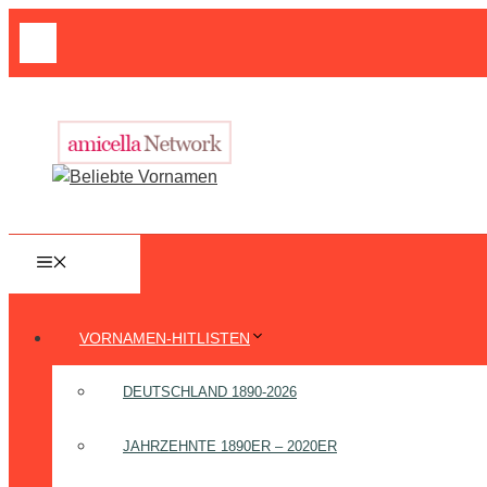
Zum
Suche
Inhalt
nach:
springen
MENÜ
VORNAMEN-HITLISTEN
DEUTSCHLAND 1890-2026
JAHRZEHNTE 1890ER – 2020ER