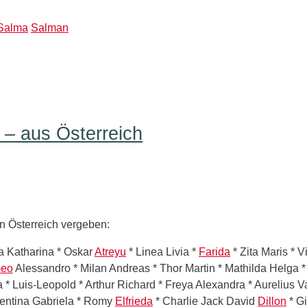
Salma
Salman
– aus Österreich
 Österreich vergeben:
hia Katharina * Oskar
Atreyu
* Linea Livia *
Farida
* Zita Maris * V
eo
Alessandro * Milan Andreas * Thor Martin * Mathilda Helga *
 * Luis-Leopold * Arthur Richard * Freya Alexandra * Aurelius Va
lentina Gabriela * Romy
Elfrieda
* Charlie Jack David
Dillon
* Gi