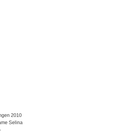
ängen 2010
name Selina
-