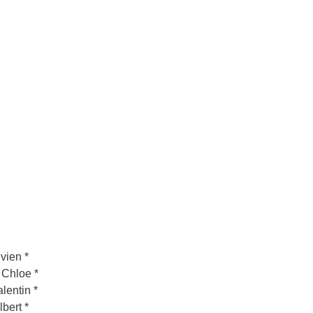
ivien *
 Chloe *
lentin *
lbert *